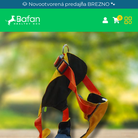
Skip to Content
🐶 Novootvorená predajňa BREZNO 🐾
0