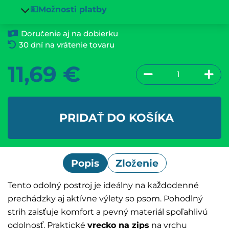
💵Možnosti platby
Doručenie aj na dobierku
30 dní na vrátenie tovaru
11,69
€
PRIDAŤ DO KOŠÍKA
Popis
Zloženie
Tento odolný postroj je ideálny na každodenné
prechádzky aj aktívne výlety so psom. Pohodlný
strih zaisťuje komfort a pevný materiál spoľahlivú
odolnosť. Praktické
vrecko na zips
na vrchu