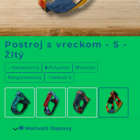
Postroj s vreckom - S -
Žltý
↔️Nastaviteľný
🧵Polyester
🎒Vrecko
🌀Ergonomický
📏Veľkosť S
🚚 Možnosti Dopravy