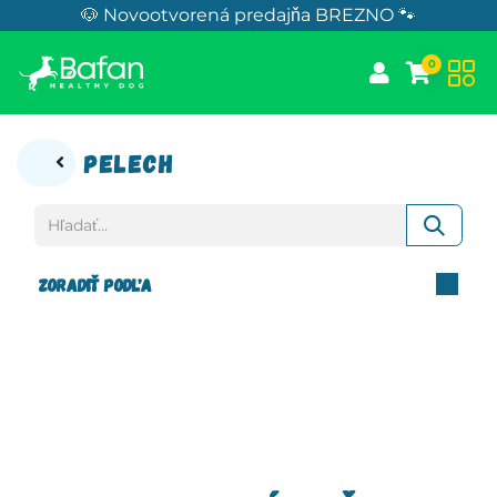
Skip to Content
🐶 Novootvorená predajňa BREZNO 🐾
0
Pelech
Zoradiť podľa