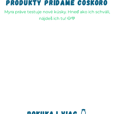
Produkty pridáme čoskoro
Myra práve testuje nové kúsky. Hneď ako ich schváli,
nájdeš ich tu! 🐶💚
pokukaj viac 👇