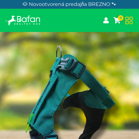
Skip to Content
🐶 Novootvorená predajňa BREZNO 🐾
0