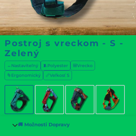
Postroj s vreckom - S -
Zelený
↔️Nastaviteľný
🧵Polyester
🎒Vrecko
🌀Ergonomický
📏Veľkosť S
🚚 Možnosti Dopravy