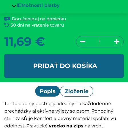
💵Možnosti platby
Doručenie aj na dobierku
30 dní na vrátenie tovaru
11,69
€
PRIDAŤ DO KOŠÍKA
Popis
Zloženie
Tento odolný postroj je ideálny na každodenné
prechádzky aj aktívne výlety so psom. Pohodlný
strih zaisťuje komfort a pevný materiál spoľahlivú
odolnosť. Praktické
vrecko na zips
na vrchu