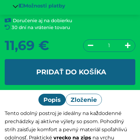
💵Možnosti platby
Doručenie aj na dobierku
30 dní na vrátenie tovaru
11,69
€
PRIDAŤ DO KOŠÍKA
Popis
Zloženie
Tento odolný postroj je ideálny na každodenné
prechádzky aj aktívne výlety so psom. Pohodlný
strih zaisťuje komfort a pevný materiál spoľahlivú
odolnosť. Praktické
vrecko na zips
na vrchu