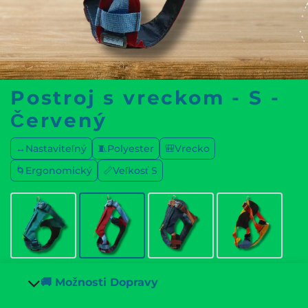
Postroj s vreckom - S -
Červený
↔️Nastaviteľný
🧵Polyester
🎒Vrecko
🌀Ergonomický
📏Veľkosť S
🚚 Možnosti Dopravy