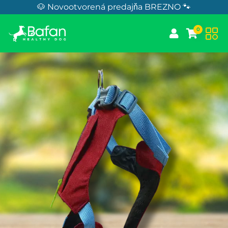
Skip to Content
🐶 Novootvorená predajňa BREZNO 🐾
0