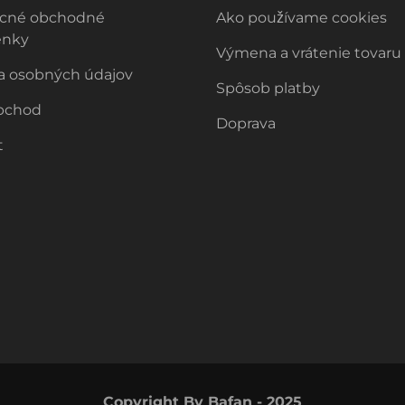
cné obchodné
Ako používame cookies
enky
Výmena a vrátenie tovaru
a osobných údajov
Spôsob platby
bchod
Doprava
t
Copyright By Bafan - 2025