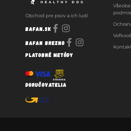
Všeobe
podmi
Obchod pre psov a ich ludí
Ochran
Bafan.sk
Veľkoo
Bafan Brezno
Kontak
Platobné metódy
Doručovatelia