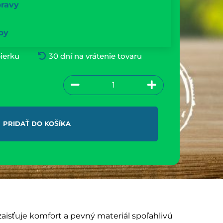
pravy
by
ierku
30 dní na vrátenie tovaru
PRIDAŤ DO KOŠÍKA
aisťuje komfort a pevný materiál spoľahlivú