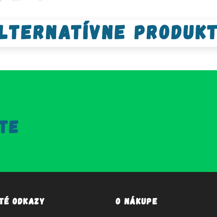
lternatívne produk
TE
ité odkazy
O nákupe