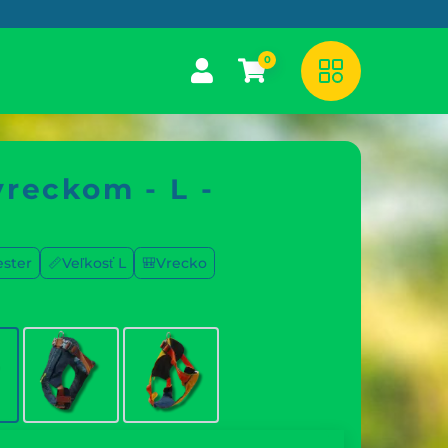
0
vreckom - L -
ester
📏Veľkosť L
🎒Vrecko