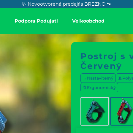
🐶 Novootvorená predajňa BREZNO 🐾
a
Podpora Podujatí
Veľkoobchod
Postroj s 
Červený
↔️Nastaviteľný
🧵Poly
🌀Ergonomický