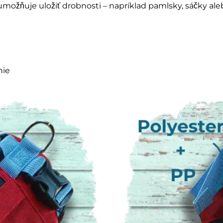
možňuje uložiť drobnosti – napríklad pamlsky, sáčky aleb
nie