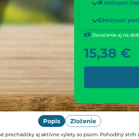
🚚 Možnosti Do
💵Možnosti plat
Doručenie aj na dob
15,38
€
Popis
Zloženie
é prechádzky aj aktívne výlety so psom. Pohodlný strih z