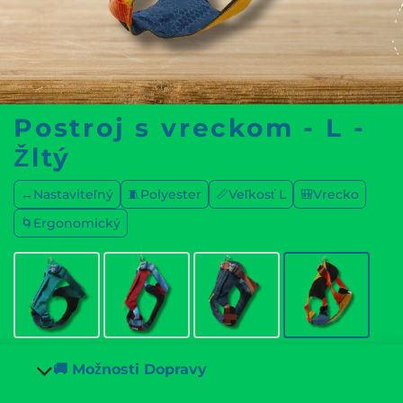
Postroj s vreckom - L -
Žltý
↔️Nastaviteľný
🧵Polyester
📏Veľkosť L
🎒Vrecko
🌀Ergonomický
🚚 Možnosti Dopravy