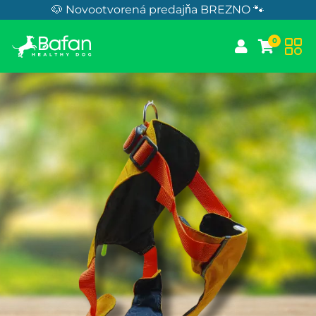
Skip to Content
🐶 Novootvorená predajňa BREZNO 🐾
0