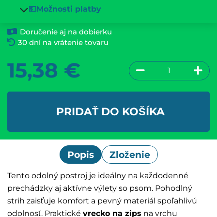
💵Možnosti platby
Doručenie aj na dobierku
30 dní na vrátenie tovaru
15,38
€
PRIDAŤ DO KOŠÍKA
Popis
Zloženie
Tento odolný postroj je ideálny na každodenné
prechádzky aj aktívne výlety so psom. Pohodlný
strih zaisťuje komfort a pevný materiál spoľahlivú
odolnosť. Praktické
vrecko na zips
na vrchu