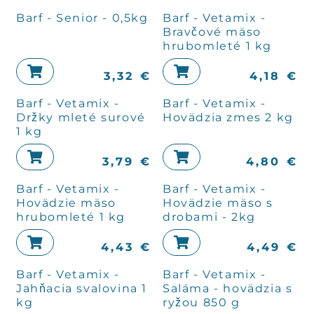
Barf - Senior - 0,5kg
Barf - Vetamix -
Bravčové mäso
hrubomleté 1 kg
3,32
€
4,18
€
Barf - Vetamix -
Barf - Vetamix -
Držky mleté surové
Hovädzia zmes 2 kg
1 kg
3,79
€
4,80
€
Barf - Vetamix -
Barf - Vetamix -
Hovädzie mäso
Hovädzie mäso s
hrubomleté 1 kg
drobami - 2kg
4,43
€
4,49
€
Barf - Vetamix -
Barf - Vetamix -
Jahňacia svalovina 1
Saláma - hovädzia s
kg
ryžou 850 g