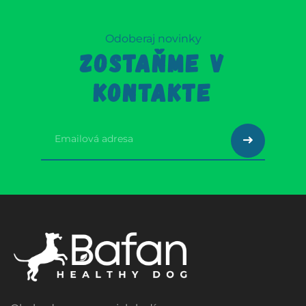
Odoberaj novinky
ZOSTAŇME V
KONTAKTE