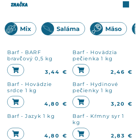
Značka
Mix
Saláma
Mäso
Barf - BARF
Barf - Hovädzia
bravčový 0,5 kg
pečienka 1 kg
3,44
€
2,46
€
Barf - Hovädzie
Barf - Hydinové
srdce 1 kg
pečienky 1 kg
4,80
€
3,20
€
Barf - Jazyk 1 kg
Barf - Kŕmny syr 1
kg
4,80
€
2,83
€