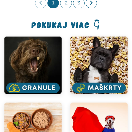
1
2
3
pokukaj viac 👇