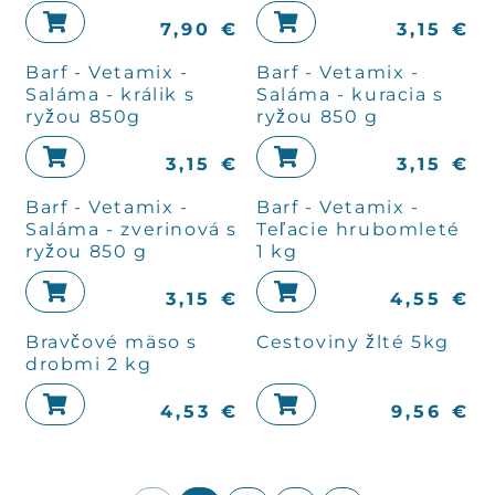
7,90
€
3,15
€
Barf - Vetamix -
Barf - Vetamix -
Saláma - králik s
Saláma - kuracia s
ryžou 850g
ryžou 850 g
3,15
€
3,15
€
Barf - Vetamix -
Barf - Vetamix -
Saláma - zverinová s
Teľacie hrubomleté
ryžou 850 g
1 kg
3,15
€
4,55
€
Bravčové mäso s
Cestoviny žlté 5kg
drobmi 2 kg
4,53
€
9,56
€