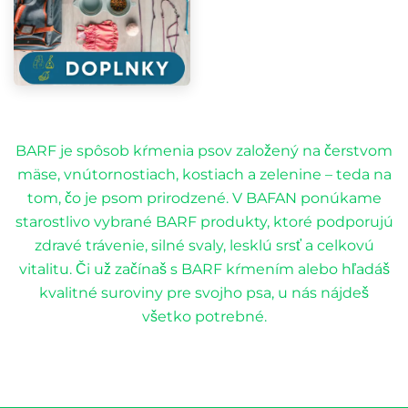
BARF je spôsob kŕmenia psov založený na čerstvom
mäse, vnútornostiach, kostiach a zelenine – teda na
tom, čo je psom prirodzené. V BAFAN ponúkame
starostlivo vybrané BARF produkty, ktoré podporujú
zdravé trávenie, silné svaly, lesklú srsť a celkovú
vitalitu. Či už začínaš s BARF kŕmením alebo hľadáš
kvalitné suroviny pre svojho psa, u nás nájdeš
všetko potrebné.