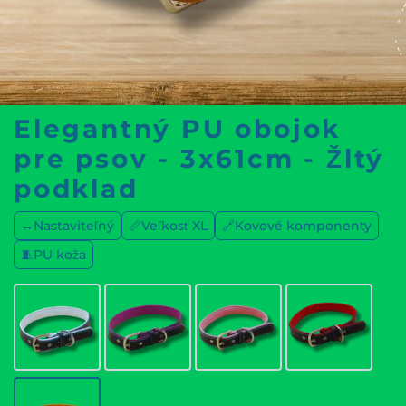
Elegantný PU obojok
pre psov - 3x61cm - Žltý
podklad
↔️Nastaviteľný
📏Veľkosť XL
🔗Kovové komponenty
🧵PU koža