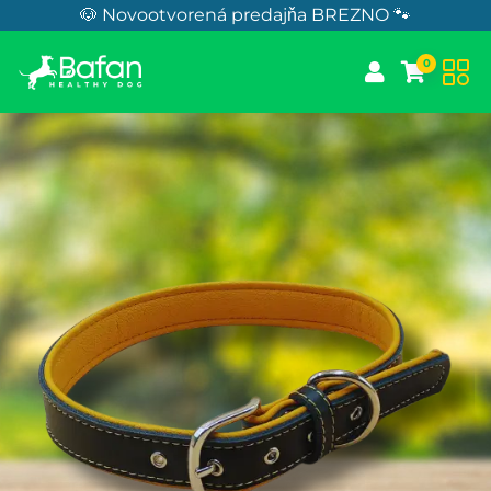
Skip to Content
🐶 Novootvorená predajňa BREZNO 🐾
0