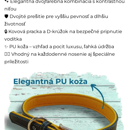
🐾 Elegantná dvojfarebná kombinácia s kontrastnou
niťou
🛡️ Dvojité prešitie pre vyššiu pevnosť a dlhšiu
životnosť
🔒 Kovová pracka a D-krúžok na bezpečné pripnutie
vodítka
✨ PU koža – vzhľad a pocit luxusu, ľahká údržba
🚶‍♂️ Vhodný na každodenné nosenie aj špeciálne
príležitosti