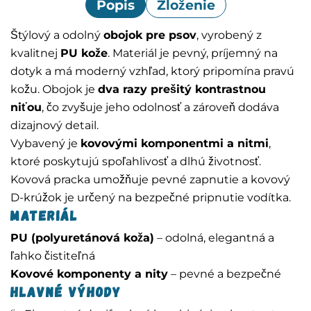
Popis
Zloženie
Štýlový a odolný
obojok pre psov
, vyrobený z
kvalitnej
PU kože
. Materiál je pevný, príjemný na
dotyk a má moderný vzhľad, ktorý pripomína pravú
kožu. Obojok je
dva razy prešitý kontrastnou
niťou
, čo zvyšuje jeho odolnosť a zároveň dodáva
dizajnový detail.
Vybavený je
kovovými komponentmi a nitmi
,
ktoré poskytujú spoľahlivosť a dlhú životnosť.
Kovová pracka umožňuje pevné zapnutie a kovový
D-krúžok je určený na bezpečné pripnutie vodítka.
Materiál
PU (polyuretánová koža)
– odolná, elegantná a
ľahko čistiteľná
Kovové komponenty a nity
– pevné a bezpečné
Hlavné výhody