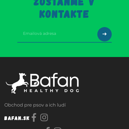
ZOSTAŇME V
KONTAKTE
Obchod pre psov a ich ludí
Bafan.sk