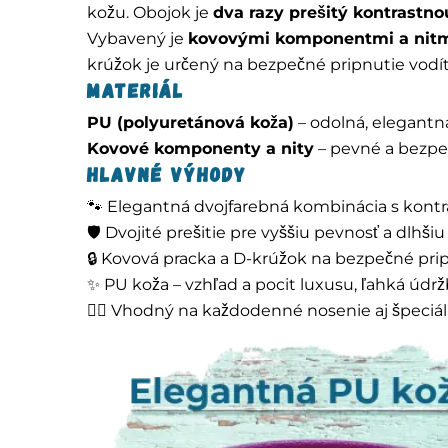
kožu. Obojok je
dva razy prešitý kontrastno
Vybavený je
kovovými komponentmi a nit
krúžok je určený na bezpečné pripnutie vodít
Materiál
PU (polyuretánová koža)
– odolná, elegantná
Kovové komponenty a nity
– pevné a bezp
Hlavné výhody
🐾 Elegantná dvojfarebná kombinácia s kont
🛡️ Dvojité prešitie pre vyššiu pevnosť a dlhšiu
🔒 Kovová pracka a D-krúžok na bezpečné pri
✨ PU koža – vzhľad a pocit luxusu, ľahká údr
🚶‍♂️ Vhodný na každodenné nosenie aj špeciáln