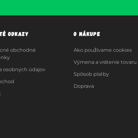
ité odkazy
O nákupe
cné obchodné
Ako používame cookies
enky
Výmena a vrátenie tovaru
a osobných údajov
Spôsob platby
bchod
Doprava
t