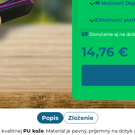
🚚 Možnosti Do
💵Možnosti plat
Doručenie aj na dob
14,76
€
Popis
Zloženie
 kvalitnej
PU kože
. Materiál je pevný, príjemný na doty