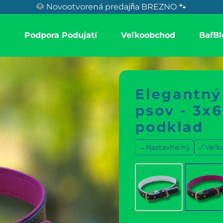
🐶 Novootvorená predajňa BREZNO 🐾
a
Podpora Podujatí
Veľkoobchod
BafBl
Elegantný
psov - 3x6
podklad
↔️Nastaviteľný
📏Veľk