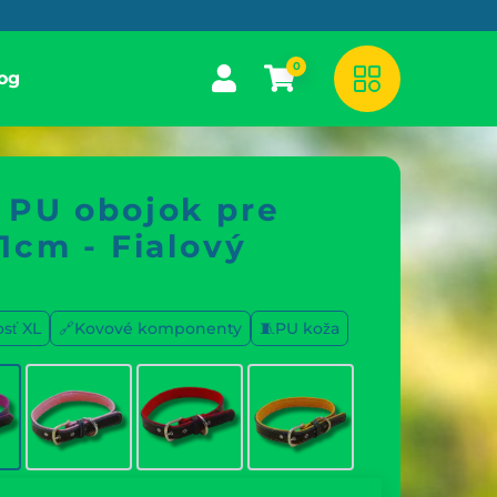
0
og
 PU obojok pre
1cm - Fialový
osť XL
🔗Kovové komponenty
🧵PU koža