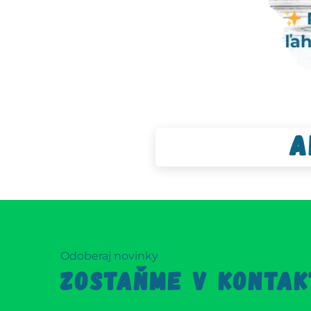
A
Odoberaj novinky
ZOSTAŇME V KONTAK