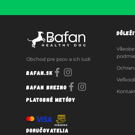
Dôlež
Všeobe
podmi
Obchod pre psov a ich ludí
Ochran
Bafan.sk
Veľkoo
Bafan Brezno
Kontak
Platobné metódy
Doručovatelia