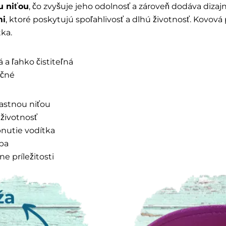
u niťou
, čo zvyšuje jeho odolnosť a zároveň dodáva dizajn
mi
, ktoré poskytujú spoľahlivosť a dlhú životnosť. Kovo
ka.
 a ľahko čistiteľná
ečné
rastnou niťou
 životnosť
pnutie vodítka
žba
e príležitosti