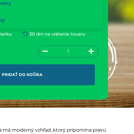
pravy
by
ierku
30 dní na vrátenie tovaru
PRIDAŤ DO KOŠÍKA
k a má moderný vzhľad, ktorý pripomína pravú