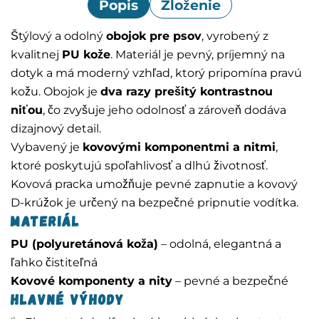
Popis
Zloženie
Štýlový a odolný
obojok pre psov
, vyrobený z
kvalitnej
PU kože
. Materiál je pevný, príjemný na
dotyk a má moderný vzhľad, ktorý pripomína pravú
kožu. Obojok je
dva razy prešitý kontrastnou
niťou
, čo zvyšuje jeho odolnosť a zároveň dodáva
dizajnový detail.
Vybavený je
kovovými komponentmi a nitmi
,
ktoré poskytujú spoľahlivosť a dlhú životnosť.
Kovová pracka umožňuje pevné zapnutie a kovový
D-krúžok je určený na bezpečné pripnutie vodítka.
Materiál
PU (polyuretánová koža)
– odolná, elegantná a
ľahko čistiteľná
Kovové komponenty a nity
– pevné a bezpečné
Hlavné výhody