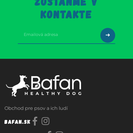
ZOSTAŇME V
KONTAKTE
Obchod pre psov a ich ludí
Bafan.sk