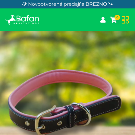
Skip to Content
🐶 Novootvorená predajňa BREZNO 🐾
0