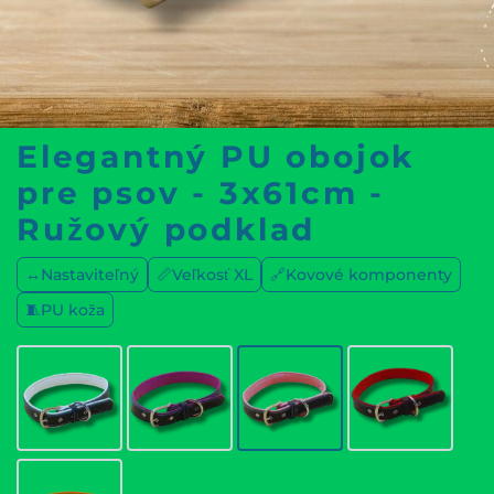
Elegantný PU obojok
pre psov - 3x61cm -
Ružový podklad
↔️Nastaviteľný
📏Veľkosť XL
🔗Kovové komponenty
🧵PU koža