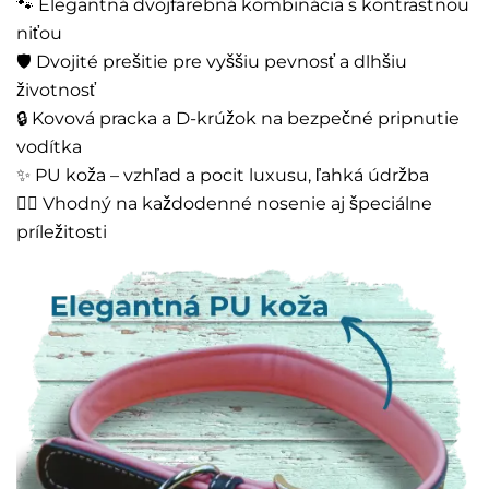
🐾 Elegantná dvojfarebná kombinácia s kontrastnou
niťou
🛡️ Dvojité prešitie pre vyššiu pevnosť a dlhšiu
životnosť
🔒 Kovová pracka a D-krúžok na bezpečné pripnutie
vodítka
✨ PU koža – vzhľad a pocit luxusu, ľahká údržba
🚶‍♂️ Vhodný na každodenné nosenie aj špeciálne
príležitosti