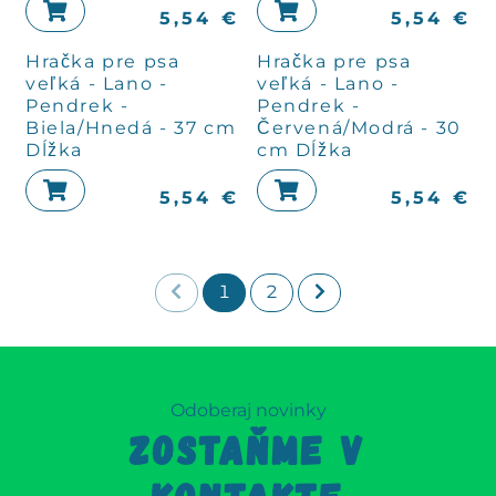
5,54
€
5,54
€
Hračka pre psa
Hračka pre psa
veľká - Lano -
veľká - Lano -
Pendrek -
Pendrek -
Biela/Hnedá - 37 cm
Červená/Modrá - 30
Dĺžka
cm Dĺžka
5,54
€
5,54
€
1
2
Odoberaj novinky
ZOSTAŇME V