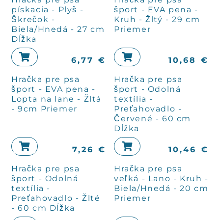
pískacia - Plyš -
šport - EVA pena -
Škrečok -
Kruh - Žltý - 29 cm
Biela/Hnedá - 27 cm
Priemer
Dĺžka
6,77
€
10,68
€
Hračka pre psa
Hračka pre psa
šport - EVA pena -
šport - Odolná
Lopta na lane - Žltá
textília -
- 9cm Priemer
Preťahovadlo -
Červené - 60 cm
Dĺžka
7,26
€
10,46
€
Hračka pre psa
Hračka pre psa
šport - Odolná
veľká - Lano - Kruh -
textília -
Biela/Hnedá - 20 cm
Preťahovadlo - Žlté
Priemer
- 60 cm Dĺžka