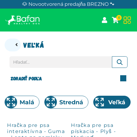
Skip to Content
🐶 Novootvorená predajňa BREZNO 🐾
0
Veľká
Zoradiť podľa
Malá
Stredná
Veľká
Hračka pre psa
Hračka pre psa
interaktívna - Guma
pískacia - Plyš -