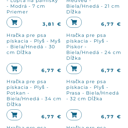
- Lopta na pamlsky
Medveď -
- Modrá - 7 cm
Biela/Hnedá - 21 cm
Priemer
Dĺžka
3,81
€
6,77
€
Hračka pre psa
Hračka pre psa
pískacia - Plyš - Myš
pískacia - Plyš -
- Biela/Hnedá - 30
Piskor -
cm Dĺžka
Biela/Hnedá - 24 cm
Dĺžka
6,77
€
6,77
€
Hračka pre psa
Hračka pre psa
pískacia - Plyš -
pískacia - Plyš -
Potkan -
Prasa - Biela/Hnedá
Biela/Hnedá - 34 cm
- 32 cm Dĺžka
Dĺžka
6,77
€
6,77
€
Hračka pre psa
Hračka pre psa