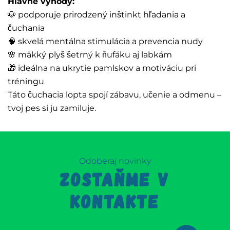
Hlavné výhody:
🐶 podporuje prirodzený inštinkt hľadania a
čuchania
🧠 skvelá mentálna stimulácia a prevencia nudy
🌸 mäkký plyš šetrný k ňufáku aj labkám
🎁 ideálna na ukrytie pamlskov a motiváciu pri
tréningu
Táto čuchacia lopta spojí zábavu, učenie a odmenu –
tvoj pes si ju zamiluje.
Odoberaj novinky
ZOSTAŇME V
KONTAKTE