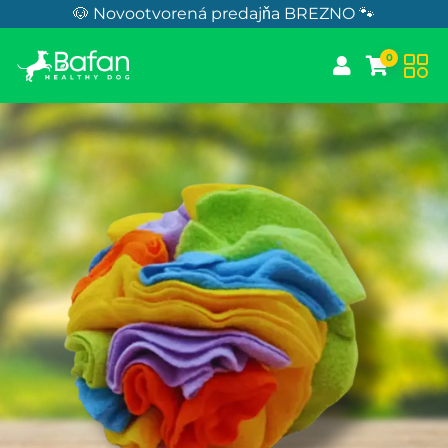
Skip to Content
🐶 Novootvorená predajňa BREZNO 🐾
0