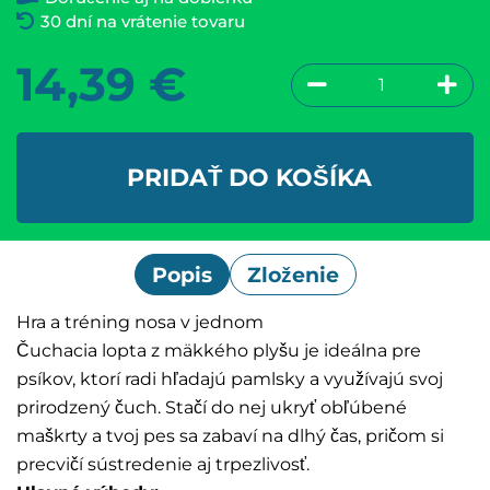
30 dní na vrátenie tovaru
14,39
€
PRIDAŤ DO KOŠÍKA
Popis
Zloženie
Hra a tréning nosa v jednom
Čuchacia lopta z mäkkého plyšu je ideálna pre
psíkov, ktorí radi hľadajú pamlsky a využívajú svoj
prirodzený čuch. Stačí do nej ukryť obľúbené
maškrty a tvoj pes sa zabaví na dlhý čas, pričom si
precvičí sústredenie aj trpezlivosť.