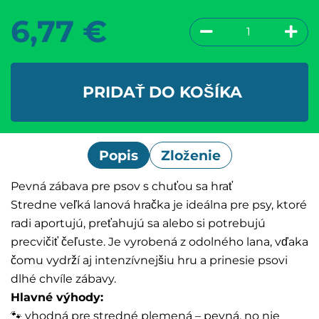
6,77
€
PRIDAŤ DO KOŠÍKA
Popis
Zloženie
Pevná zábava pre psov s chuťou sa hrať
Stredne veľká lanová hračka je ideálna pre psy, ktoré
radi aportujú, preťahujú sa alebo si potrebujú
precvičiť čeľuste. Je vyrobená z odolného lana, vďaka
čomu vydrží aj intenzívnejšiu hru a prinesie psovi
dlhé chvíle zábavy.
Hlavné výhody:
🐾 vhodná pre stredné plemená – pevná, no nie