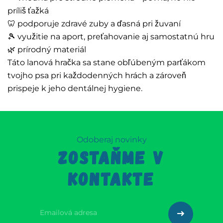
príliš ťažká
🦷 podporuje zdravé zuby a ďasná pri žuvaní
🎾 využitie na aport, preťahovanie aj samostatnú hru
🌿 prírodný materiál
Táto lanová hračka sa stane obľúbeným parťákom
tvojho psa pri každodenných hrách a zároveň
prispeje k jeho dentálnej hygiene.
Odoberaj novinky
ZOSTAŇME V
KONTAKTE