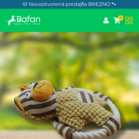
Skip to Content
🐶 Novootvorená predajňa BREZNO 🐾
0