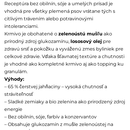
Receptúra bez obilnín, sóje a umelých prísad je
vhodná pre všetky plemená psov vrátane tých s
citlivým trávením alebo potravinovými
intoleranciami.
Krmivo je obohatené o
zelenoústú mušľu
ako
prírodný zdroj glukozamínu,
lososový olej
pre
zdravú srsť a pokožku a vyváženú zmes byliniek pre
celkové zdravie. Vďaka šťavnatej textúre a chutnosti
je vhodné ako kompletné krmivo aj ako topping ku
granulám.
Výhody:
– 65 % čerstvej jahňaciny – vysoká chutnosť a
stráviteľnosť
– Sladké zemiaky a bio zelenina ako prirodzený zdroj
energie
– Bez obilnín, sóje, farbív a konzervantov
– Obsahuje glukozamín z mušle zelenoústej na