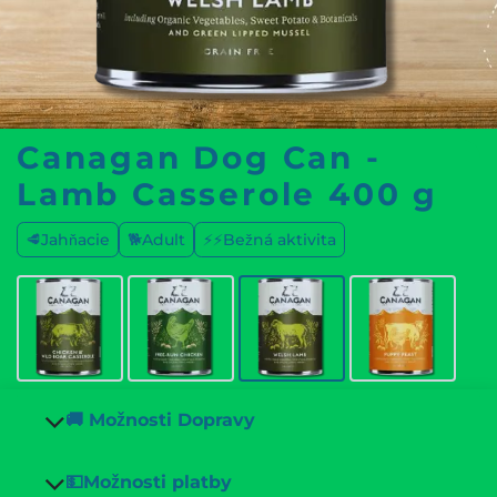
Canagan Dog Can -
Lamb Casserole 400 g
🥩Jahňacie
🐕Adult
⚡⚡Bežná aktivita
🚚 Možnosti Dopravy
💵Možnosti platby