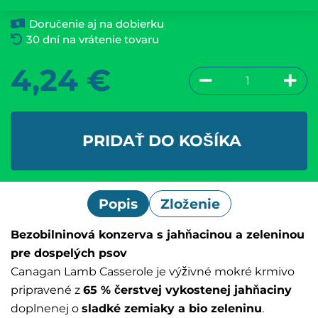
Doručenie aj na dobierku
30 dní na vrátenie tovaru
4,24
€
PRIDAŤ DO KOŠÍKA
Popis
Zloženie
Bezobilninová konzerva s jahňacinou a zeleninou
pre dospelých psov
Canagan Lamb Casserole je výživné mokré krmivo
pripravené z
65 % čerstvej vykostenej jahňaciny
doplnenej o
sladké zemiaky a bio zeleninu
.