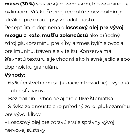
mäso (30 %)
so sladkými zemiakmi, bio zeleninou a
bylinkami. Vďaka šetrnej receptúre bez obilnín je
ideálne pre mladé psy v období rastu.
Receptúra je doplnená o
lososový olej pre vývoj
mozgu a kože
,
mušľu zelenoústú
ako prírodný
zdroj glukozamínu pre kĺby, a zmes bylín a ovocia
pre imunitu, trávenie a vitalitu. Konzerva má
šťavnatú textúru a je vhodná ako hlavné jedlo alebo
doplnok ku granulám.
Výhody:
– 65 % čerstvého mäsa (kuracie + hovädzie) – vysoká
chutnosť a výživa
– Bez obilnín – vhodné aj pre citlivé šteniatka
– Slávka zelenoústa ako prírodný zdroj glukozamínu
pre vývoj kĺbov
– Lososový olej pre zdravú srsť a správny vývoj
nervovej sústavy