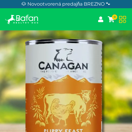
Skip to Content
🐶 Novootvorená predajňa BREZNO 🐾
0