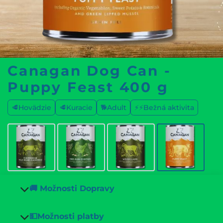
Canagan Dog Can -
Puppy Feast 400 g
🥩Hovädzie
🥩Kuracie
🐕Adult
⚡⚡Bežná aktivita
🚚 Možnosti Dopravy
💵Možnosti platby