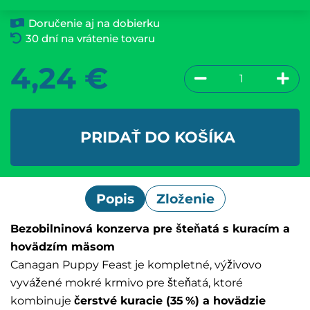
Doručenie aj na dobierku
30 dní na vrátenie tovaru
4,24
€
PRIDAŤ DO KOŠÍKA
Popis
Zloženie
Bezobilninová konzerva pre šteňatá s kuracím a
hovädzím mäsom
Canagan Puppy Feast je kompletné, výživovo
vyvážené mokré krmivo pre šteňatá, ktoré
kombinuje
čerstvé kuracie (35 %) a hovädzie