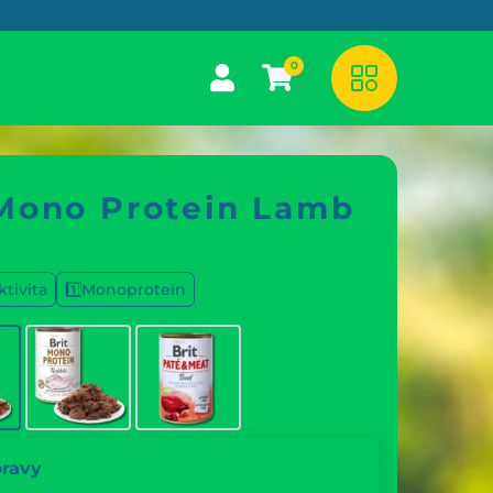
0
 Mono Protein Lamb
tivita
1️⃣Monoproteín
pravy