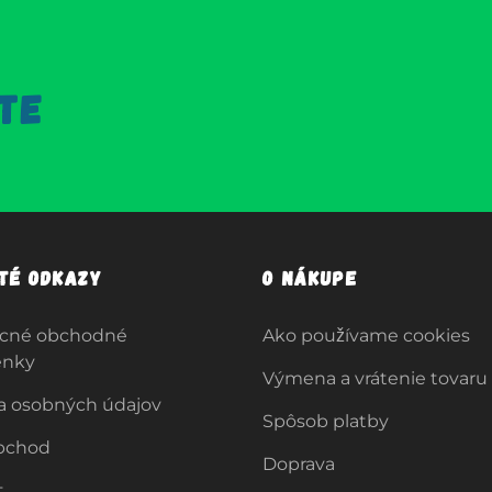
TE
ité odkazy
O nákupe
cné obchodné
Ako používame cookies
enky
Výmena a vrátenie tovaru
a osobných údajov
Spôsob platby
bchod
Doprava
t