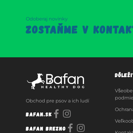
Odoberaj novinky
ZOSTAŇME V KONTAK
Dôlež
Všeobe
podmi
Obchod pre psov a ich ludí
Ochran
Bafan.sk
Veľkoo
Bafan Brezno
Kontak