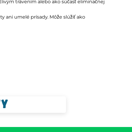
itlivým trávením alebo ako súčasť eliminačnej
ty ani umelé prísady. Môže slúžiť ako
ty