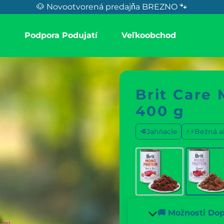
🐶 Novootvorená predajňa BREZNO 🐾
a
Podpora Podujatí
Veľkoobchod
Brit Care
400 g
🥩Jahňacie
⚡⚡Bežná ak
🚚 Možnosti Do