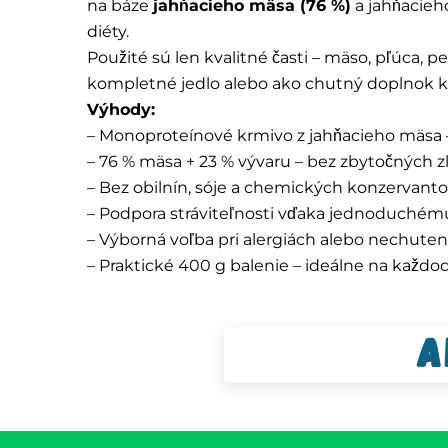
na báze
jahňacieho mäsa (76 %)
a jahňacieho
diéty.
Použité sú len kvalitné časti – mäso, pľúca, p
kompletné jedlo alebo ako chutný doplnok 
Výhody:
– Monoproteínové krmivo z jahňacieho mäsa –
– 76 % mäsa + 23 % vývaru – bez zbytočných z
– Bez obilnín, sóje a chemických konzervant
– Podpora stráviteľnosti vďaka jednoduchém
– Výborná voľba pri alergiách alebo nechute
– Praktické 400 g balenie – ideálne na každo
A