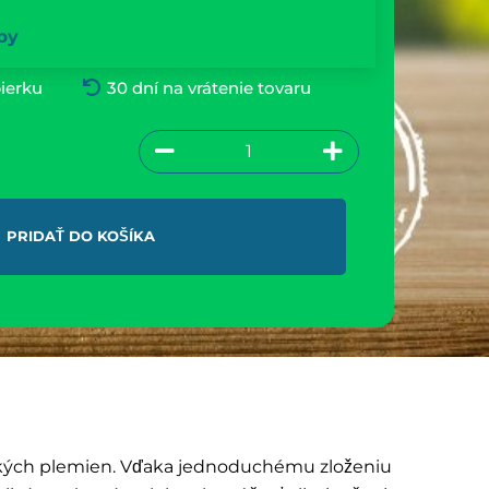
by
ierku
30 dní na vrátenie tovaru
PRIDAŤ DO KOŠÍKA
tkých plemien. Vďaka jednoduchému zloženiu