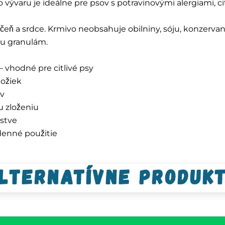
 vývaru je ideálne pre psov s potravinovými alergiami, c
ečeň a srdce. Krmivo neobsahuje obilniny, sóju, konzervan
ku granulám.
 vhodné pre citlivé psy
ložiek
ov
u zloženiu
nstve
denné použitie
lternatívne produk