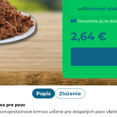
💵Možnosti plat
Doručenie aj na dob
2,64
€
Popis
Zloženie
sa pre psov
monoproteínové krmivo určené pre dospelých psov vše