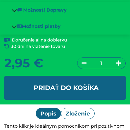
🚚 Možnosti Dopravy
💵Možnosti platby
Doručenie aj na dobierku
30 dní na vrátenie tovaru
2,95
€
PRIDAŤ DO KOŠÍKA
Popis
Zloženie
Tento klikr je ideálnym pomocníkom pri pozitívnom