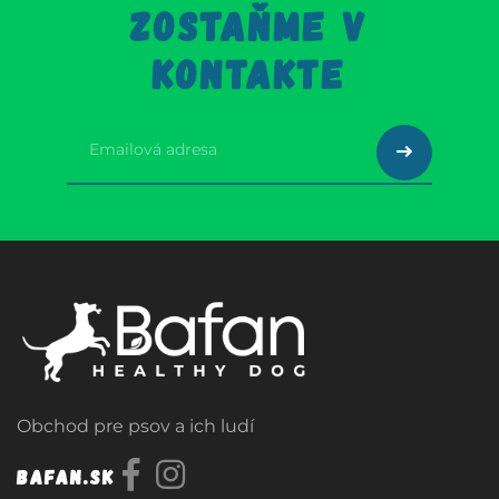
ZOSTAŇME V
KONTAKTE
Obchod pre psov a ich ludí
Bafan.sk