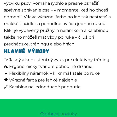
výcviku psov. Pomáha rýchlo a presne označiť
správne správanie psa – v momente, keď ho chceš
odmeniť. Vďaka výraznej farbe ho len tak nestratíš a
mäkké tlačidlo sa pohodlne ovláda jednou rukou.
Klikr je vybavený pružným náramkom a karabínou,
takže ho môžeš mať vždy po ruke – či už pri
prechádzke, tréningu alebo hrách.
Hlavné výhody
🐾 Jasný a konzistentný zvuk pre efektívny tréning
💪 Ergonomický tvar pre pohodlné držanie
🔸 Flexibilný náramok – klikr máš stále po ruke
🧡 Výrazná farba pre ľahké nájdenie
🔗 Karabína na jednoduché pripnutie
Odoberaj novinky