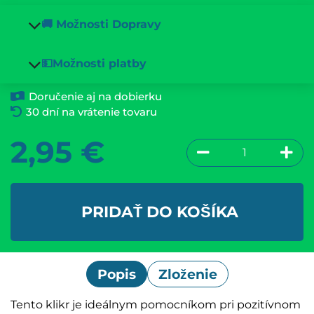
🚚 Možnosti Dopravy
💵Možnosti platby
Doručenie aj na dobierku
30 dní na vrátenie tovaru
2,95
€
PRIDAŤ DO KOŠÍKA
Popis
Zloženie
Tento klikr je ideálnym pomocníkom pri pozitívnom