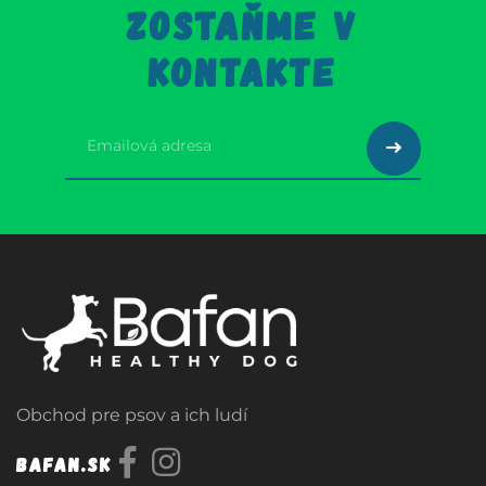
ZOSTAŇME V
KONTAKTE
Obchod pre psov a ich ludí
Bafan.sk