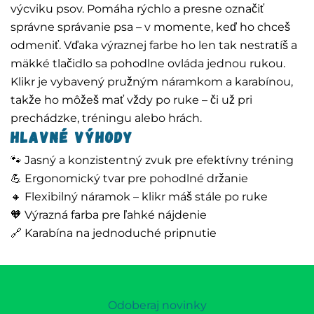
výcviku psov. Pomáha rýchlo a presne označiť
správne správanie psa – v momente, keď ho chceš
odmeniť. Vďaka výraznej farbe ho len tak nestratíš a
mäkké tlačidlo sa pohodlne ovláda jednou rukou.
Klikr je vybavený pružným náramkom a karabínou,
takže ho môžeš mať vždy po ruke – či už pri
prechádzke, tréningu alebo hrách.
Hlavné výhody
🐾 Jasný a konzistentný zvuk pre efektívny tréning
💪 Ergonomický tvar pre pohodlné držanie
🔸 Flexibilný náramok – klikr máš stále po ruke
🧡 Výrazná farba pre ľahké nájdenie
🔗 Karabína na jednoduché pripnutie
Odoberaj novinky