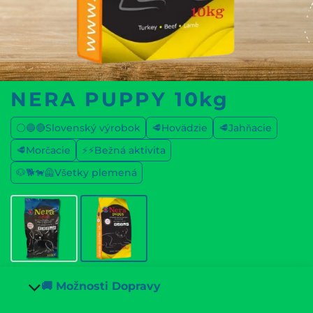
NERA PUPPY 10kg
⚪🔵🔴Slovenský výrobok
🥩Hovädzie
🥩Jahňacie
🥩Morčacie
⚡⚡Bežná aktivita
🐶🐕🐕‍🦺Všetky plemená
🚚 Možnosti Dopravy