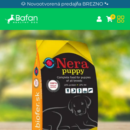
Skip to Content
🐶 Novootvorená predajňa BREZNO 🐾
0