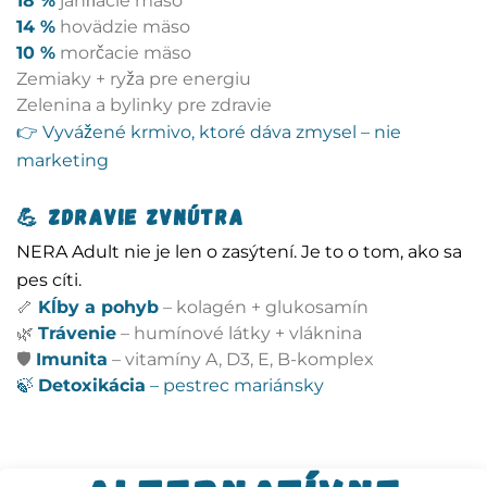
18 %
jahňacie mäso
14 %
hovädzie mäso
10 %
morčacie mäso
Zemiaky + ryža pre energiu
Zelenina a bylinky pre zdravie
👉 Vyvážené krmivo, ktoré dáva zmysel – nie
marketing
💪
Zdravie zvnútra
NERA Adult nie je len o zasýtení. Je to o tom, ako sa
pes cíti.
🦴
Kĺby a pohyb
– kolagén + glukosamín
🌿
Trávenie
– humínové látky + vláknina
🛡️
Imunita
– vitamíny A, D3, E, B-komplex
🍃
Detoxikácia
– pestrec mariánsky