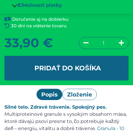
💵Možnosti platby
Doručenie aj na dobierku
30 dní na vrátenie tovaru
33,90
€
PRIDAŤ DO KOŠÍKA
Popis
Zloženie
Silné telo. Zdravé trávenie. Spokojný pes.
Multiproteinové granule s vysokým obsahom mäsa,
ktoré dávajú psovi presne to, čo potrebuje každý
deň – energiu, vitalitu a dobré trávenie.
Granula - 10