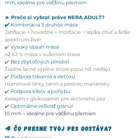
mm, ideálne pre väčšinu plemien
🔥
Prečo si vybrať práve NERA ADULT?
✔️
Kombinácia 3 druhov mäsa
Jahňacie + hovädzie + morčacie = lepšia chuť a širšie
spektrum živín
✔️
Vysoký obsah mäsa
Až 42 % mäsa v sušenom stave
✔️
Bez zbytočných plnidiel
Žiadne lacné výplne, ktoré psovi nič nedajú
✔️
Podpora trávenia a detoxu
Humínové látky, tanín a pestrec mariánsky
✔️
Podpora kĺbov a pohybu
Kolagén + glukosamín pre aktívneho psa
✔️
Optimálna veľkosť granúl
10 mm – ideálne pre väčšinu plemien
🥩 Čo presne tvoj pes dostáva?