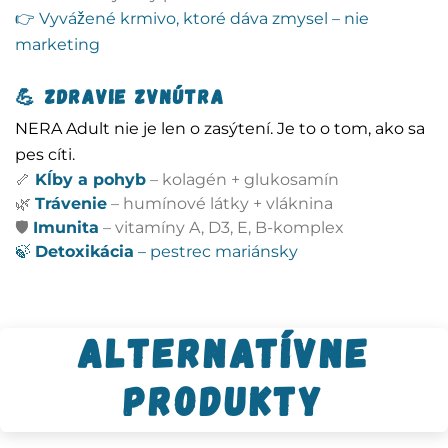
👉 Vyvážené krmivo, ktoré dáva zmysel – nie
marketing
💪
Zdravie zvnútra
NERA Adult nie je len o zasýtení. Je to o tom, ako sa
pes cíti.
🦴
Kĺby a pohyb
– kolagén + glukosamín
🌿
Trávenie
– humínové látky + vláknina
🛡️
Imunita
– vitamíny A, D3, E, B-komplex
🍃
Detoxikácia
– pestrec mariánsky
Alternatívne
produkty