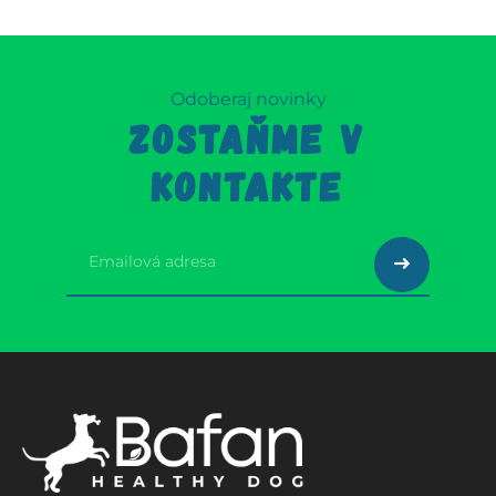
Odoberaj novinky
ZOSTAŇME V
KONTAKTE