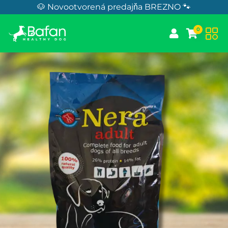
Skip to Content
🐶 Novootvorená predajňa BREZNO 🐾
0