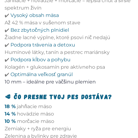
Jahňacie + hovädzie + morčacie = lepšia chuť a širšie
spektrum živín
✔️
Vysoký obsah mäsa
Až 42 % mäsa v sušenom stave
✔️
Bez zbytočných plnidiel
Žiadne lacné výplne, ktoré psovi nič nedajú
✔️
Podpora trávenia a detoxu
Humínové látky, tanín a pestrec mariánsky
✔️
Podpora kĺbov a pohybu
Kolagén + glukosamín pre aktívneho psa
✔️
Optimálna veľkosť granúl
10 mm – ideálne pre väčšinu plemien
🥩 Čo presne tvoj pes dostáva?
18 %
jahňacie mäso
14 %
hovädzie mäso
10 %
morčacie mäso
Zemiaky + ryža pre energiu
Zelenina a bylinky pre zdravie