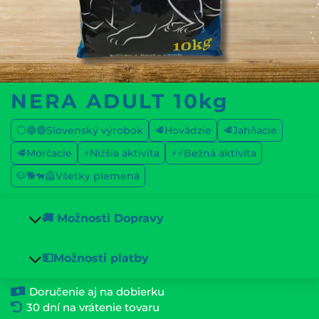
NERA ADULT 10kg
⚪🔵🔴Slovenský výrobok
🥩Hovädzie
🥩Jahňacie
🥩Morčacie
⚡Nižšia aktivita
⚡⚡Bežná aktivita
🐶🐕🐕‍🦺Všetky plemená
🚚 Možnosti Dopravy
💵Možnosti platby
Doručenie aj na dobierku
30 dní na vrátenie tovaru