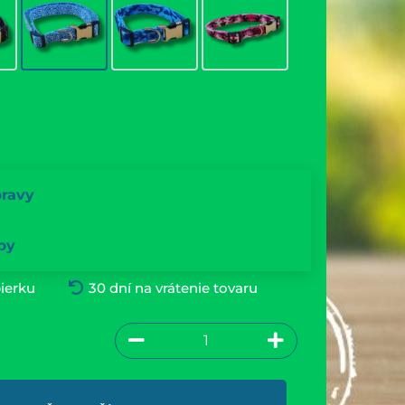
pravy
by
ierku
30 dní na vrátenie tovaru