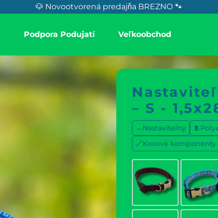
🐶 Novootvorená predajňa BREZNO 🐾
a
Podpora Podujatí
Veľkoobchod
Nastavite
– S - 1,5x
↔️Nastaviteľný
🧵Poly
🔗Kovové komponenty