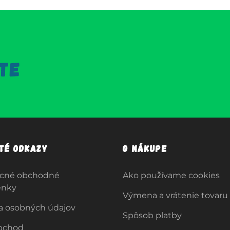
TE
ité odkazy
O nákupe
cné obchodné
Ako používame cookies
enky
Výmena a vrátenie tovaru
a osobných údajov
Spôsob platby
bchod