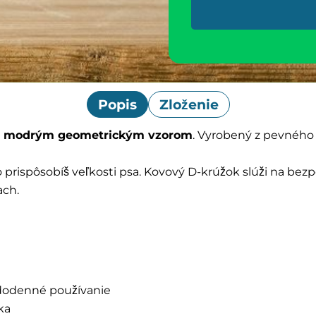
Popis
Zloženie
modrým geometrickým vzorom
. Vyrobený z pevnéh
 prispôsobíš veľkosti psa. Kovový D-krúžok slúži na bez
ach.
ždodenné používanie
ka