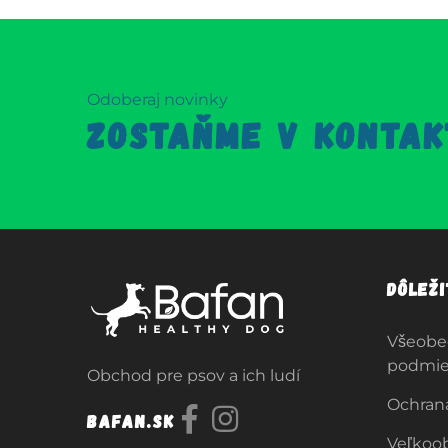
Odoberaj novinky
ZOSTAŇME V KONTAK
Dôlež
Všeobe
podmi
Obchod pre psov a ich ludí
Ochran
Bafan.sk
Veľkoo