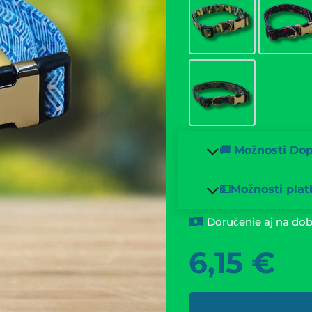
🚚 Možnosti Do
💵Možnosti plat
Doručenie aj na dob
6,15
€