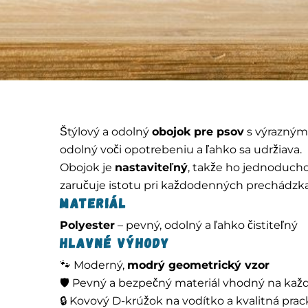
Štýlový a odolný
obojok pre psov
s výrazným
odolný voči opotrebeniu a ľahko sa udržiava.
Obojok je
nastaviteľný
, takže ho jednoducho
zaručuje istotu pri každodenných prechádzk
Materiál
Polyester
– pevný, odolný a ľahko čistiteľný
Hlavné výhody
🐾 Moderný,
modrý geometrický vzor
🛡️ Pevný a bezpečný materiál vhodný na ka
🔒 Kovový D-krúžok na vodítko a kvalitná prac