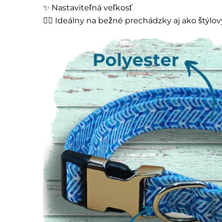
✨ Nastaviteľná veľkosť
🚶‍♂️ Ideálny na bežné prechádzky aj ako štýlo