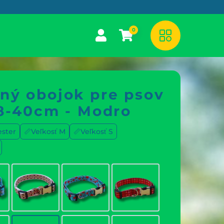
0
ľný obojok pre psov
28-40cm - Modro
ester
📏Veľkosť M
📏Veľkosť S