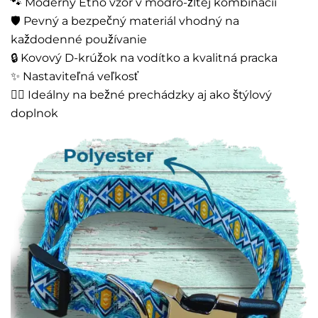
🐾 Moderný Etno vzor v modro-žltej kombinácii
🛡️ Pevný a bezpečný materiál vhodný na
každodenné používanie
🔒 Kovový D-krúžok na vodítko a kvalitná pracka
✨ Nastaviteľná veľkosť
🚶‍♂️ Ideálny na bežné prechádzky aj ako štýlový
doplnok