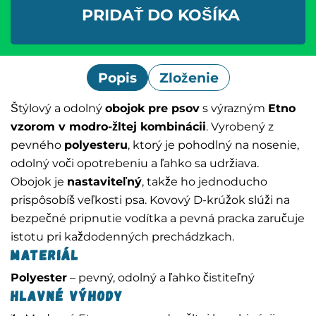
PRIDAŤ DO KOŠÍKA
Popis
Zloženie
Štýlový a odolný
obojok pre psov
s výrazným
Etno
vzorom v modro-žltej kombinácii
. Vyrobený z
pevného
polyesteru
, ktorý je pohodlný na nosenie,
odolný voči opotrebeniu a ľahko sa udržiava.
Obojok je
nastaviteľný
, takže ho jednoducho
prispôsobíš veľkosti psa. Kovový D-krúžok slúži na
bezpečné pripnutie vodítka a pevná pracka zaručuje
istotu pri každodenných prechádzkach.
Materiál
Polyester
– pevný, odolný a ľahko čistiteľný
Hlavné výhody