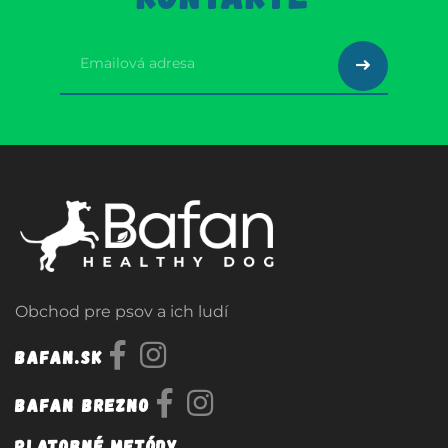
Obchod pre psov a ich ludí
Bafan.sk
Bafan Brezno
Platobné metódy