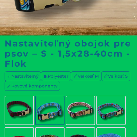
Nastaviteľný obojok pre
psov – S - 1,5x28-40cm -
Flok
↔️Nastaviteľný
🧵Polyester
📏Veľkosť M
📏Veľkosť S
🔗Kovové komponenty