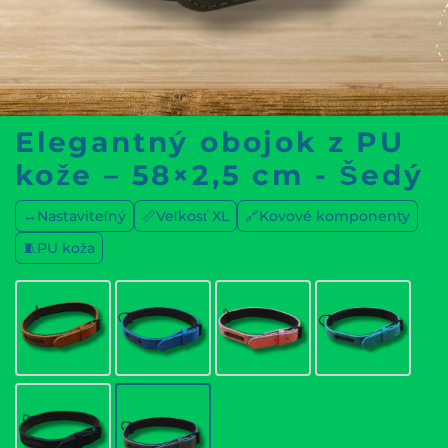
Elegantný obojok z PU
kože – 58×2,5 cm - Šedý
↔️Nastaviteľný
📏Veľkosť XL
🔗Kovové komponenty
🧵PU koža