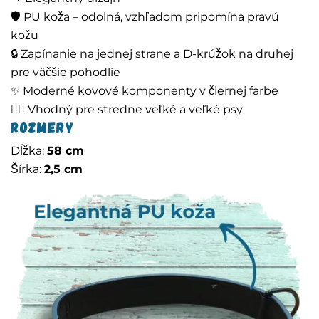
🛡️ PU koža – odolná, vzhľadom pripomína pravú
kožu
🔒 Zapínanie na jednej strane a D-krúžok na druhej
pre väčšie pohodlie
✨ Moderné kovové komponenty v čiernej farbe
🚶‍♂️ Vhodný pre stredne veľké a veľké psy
Rozmery
Dĺžka:
58 cm
Šírka:
2,5 cm