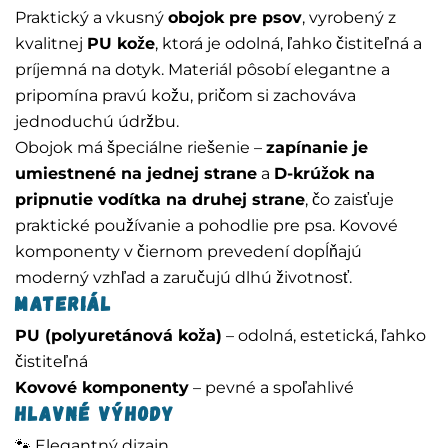
Praktický a vkusný
obojok pre psov
, vyrobený z
kvalitnej
PU kože
, ktorá je odolná, ľahko čistiteľná a
príjemná na dotyk. Materiál pôsobí elegantne a
pripomína pravú kožu, pričom si zachováva
jednoduchú údržbu.
Obojok má špeciálne riešenie –
zapínanie je
umiestnené na jednej strane
a
D-krúžok na
pripnutie vodítka na druhej strane
, čo zaisťuje
praktické používanie a pohodlie pre psa. Kovové
komponenty v čiernom prevedení dopĺňajú
moderný vzhľad a zaručujú dlhú životnosť.
Materiál
PU (polyuretánová koža)
– odolná, estetická, ľahko
čistiteľná
Kovové komponenty
– pevné a spoľahlivé
Hlavné výhody
🐾 Elegantný dizajn