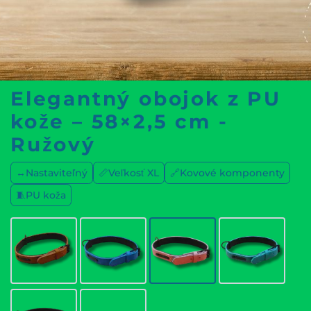
Elegantný obojok z PU
kože – 58×2,5 cm -
Ružový
↔️Nastaviteľný
📏Veľkosť XL
🔗Kovové komponenty
🧵PU koža