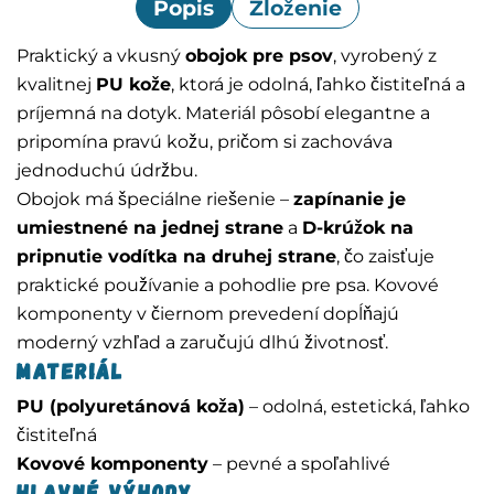
Popis
Zloženie
Praktický a vkusný
obojok pre psov
, vyrobený z
kvalitnej
PU kože
, ktorá je odolná, ľahko čistiteľná a
príjemná na dotyk. Materiál pôsobí elegantne a
pripomína pravú kožu, pričom si zachováva
jednoduchú údržbu.
Obojok má špeciálne riešenie –
zapínanie je
umiestnené na jednej strane
a
D-krúžok na
pripnutie vodítka na druhej strane
, čo zaisťuje
praktické používanie a pohodlie pre psa. Kovové
komponenty v čiernom prevedení dopĺňajú
moderný vzhľad a zaručujú dlhú životnosť.
Materiál
PU (polyuretánová koža)
– odolná, estetická, ľahko
čistiteľná
Kovové komponenty
– pevné a spoľahlivé
Hlavné výhody