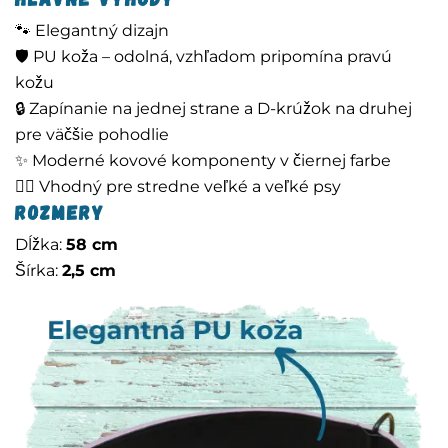
🐾 Elegantný dizajn
🛡️ PU koža – odolná, vzhľadom pripomína pravú
kožu
🔒 Zapínanie na jednej strane a D-krúžok na druhej
pre väčšie pohodlie
✨ Moderné kovové komponenty v čiernej farbe
🚶‍♂️ Vhodný pre stredne veľké a veľké psy
Rozmery
Dĺžka:
58 cm
Šírka:
2,5 cm