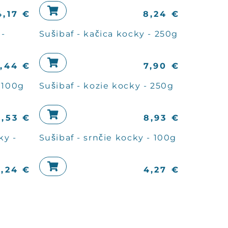
4,17
€
8,24
€
 -
Sušibaf - kačica kocky - 250g
,44
€
7,90
€
- 100g
Sušibaf - kozie kocky - 250g
4,53
€
8,93
€
ky -
Sušibaf - srnčie kocky - 100g
8,24
€
4,27
€