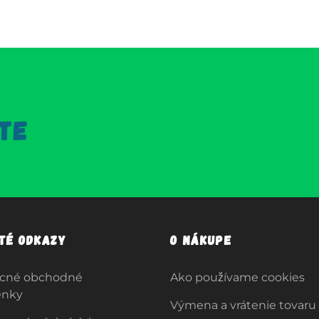
TE
ité odkazy
O nákupe
cné obchodné
Ako používame cookies
enky
Výmena a vrátenie tovaru