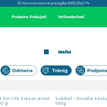
🐶 Novootvorená predajňa BREZNO 🐾
a
Podpora Podujatí
Veľkoobchod
Produkty
Maškrty
Trénig
Značka
Odmena
Trénig
Podpora
 For Life Freeze dried
Sušibaf - diviačie kock
30 g
100g