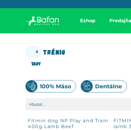
Skip to Content
Eshop
Predajň
Trénig
TagY
100% Mäso
Dentálne
Fitmin dog NP Play and Train
FITMIN
400g Lamb Beef
lamb 