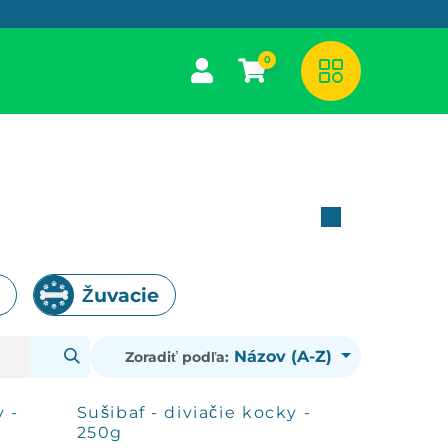
0
Žuvacie
Názov (A-Z)
Zoradiť podľa:
y -
Sušibaf - diviačie kocky -
250g