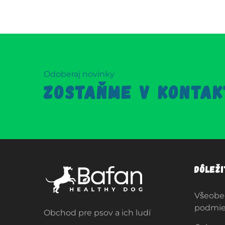
Odoberaj novinky
ZOSTAŇME V KONTAK
Dôlež
Všeobe
podmi
Obchod pre psov a ich ludí