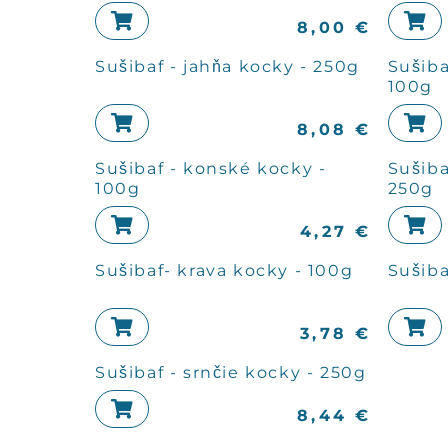
8,00
€
Sušibaf - jahňa kocky - 250g
Sušiba
100g
8,08
€
Sušibaf - konské kocky -
Sušiba
100g
250g
4,27
€
Sušibaf- krava kocky - 100g
Sušiba
3,78
€
Sušibaf - srnčie kocky - 250g
8,44
€