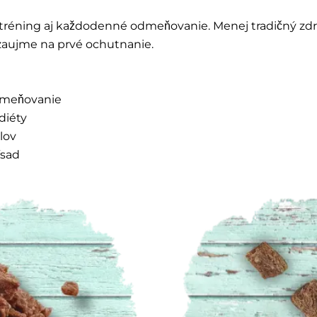
réning aj každodenné odmeňovanie. Menej tradičný zdroj 
 zaujme na prvé ochutnanie.
odmeňovanie
diéty
lov
ísad