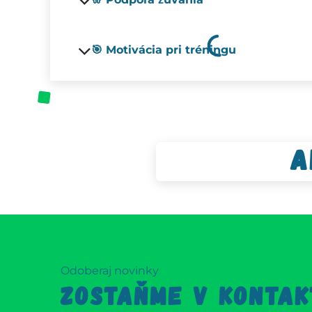
🎯 Motivácia pri tréningu
A
Odoberaj novinky
ZOSTAŇME V KONTAK