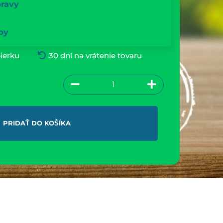
pravy
by
ierku
30 dní na vrátenie tovaru
PRIDAŤ DO KOŠÍKA