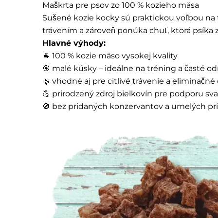
Maškrta pre psov zo 100 % kozieho mäsa
Sušené kozie kocky sú praktickou voľbou na t
trávením a zároveň ponúka chuť, ktorá psíka
Hlavné výhody:
🐐 100 % kozie mäso vysokej kvality
🎯 malé kúsky – ideálne na tréning a časté 
🌿 vhodné aj pre citlivé trávenie a eliminačné 
💪 prirodzený zdroj bielkovín pre podporu sva
🚫 bez pridaných konzervantov a umelých pr