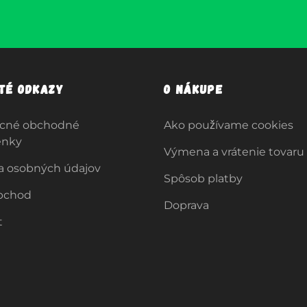
ité odkazy
O nákupe
cné obchodné
Ako používame cookies
enky
Výmena a vrátenie tovaru
a osobných údajov
Spôsob platby
bchod
Doprava
t