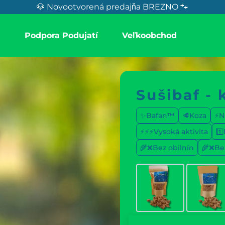
🐶 Novootvorená predajňa BREZNO 🐾
a
Podpora Podujatí
Veľkoobchod
Sušibaf - 
✨Bafan™
🥩Koza
⚡Ni
⚡⚡⚡Vysoká aktivita
1️
🌾❌Bez obilnín
🌾❌Be