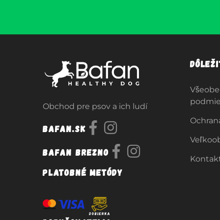
Dôlež
Všeobe
podmi
Obchod pre psov a ich ludí
Ochran
Bafan.sk
Veľkoo
Bafan Brezno
Kontak
Platobné metódy