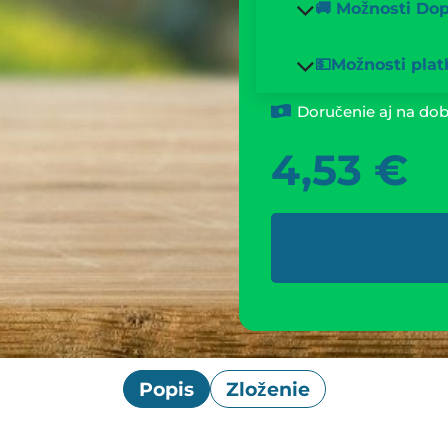
🚚 Možnosti Do
💵Možnosti plat
Doručenie aj na dob
4,53
€
Popis
Zloženie