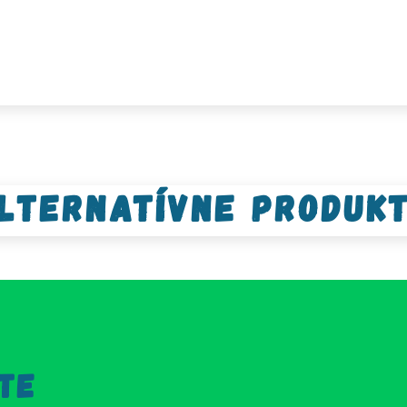
lternatívne produk
TE