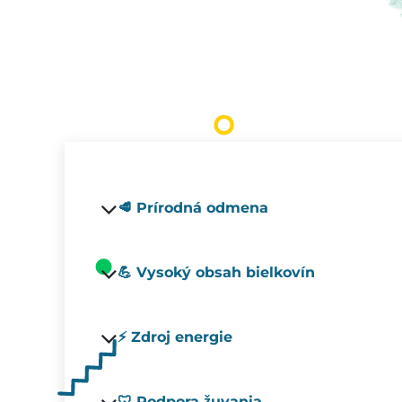
🥩 Prírodná odmena
💪 Vysoký obsah bielkovín
⚡ Zdroj energie
🦷 Podpora žuvania