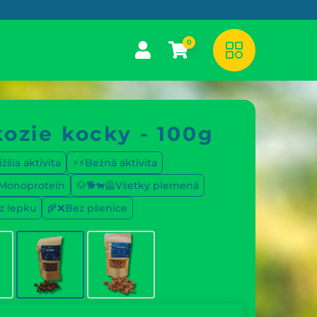
0
kozie kocky - 100g
žšia aktivita
⚡⚡Bežná aktivita
⃣Monoproteín
🐶🐕🐕‍🦺Všetky plemená
z lepku
🌾❌Bez pšenice