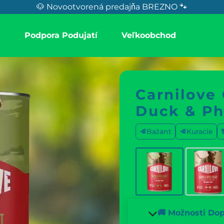
🐶 Novootvorená predajňa BREZNO 🐾
a
Podpora Podujatí
Veľkoobchod
Carnilove
Duck & Ph
🥩Bažant
🥩Kuracie
🚚 Možnosti Do