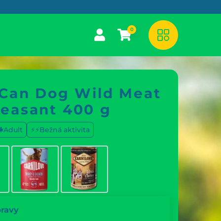
0
 Can Dog Wild Meat
easant 400 g
🐕Adult
⚡⚡Bežná aktivita
pravy