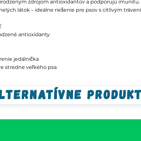
 prirodzeným zdrojom antioxidantov a podporujú imunitu.
elých látok – ideálne riešenie pre psov s citlivým tráven
ť
rodzené antioxidanty
enie jedálnička
pre stredne veľkého psa
lternatívne produk