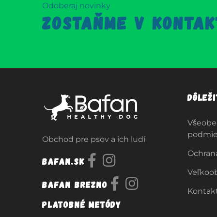
Odoberaj novinky
ZOSTAŇME V KONTAK
Dôlež
Všeobe
podmi
Obchod pre psov a ich ludí
Ochran
Bafan.sk
Veľkoo
Bafan Brezno
Kontak
Platobné metódy