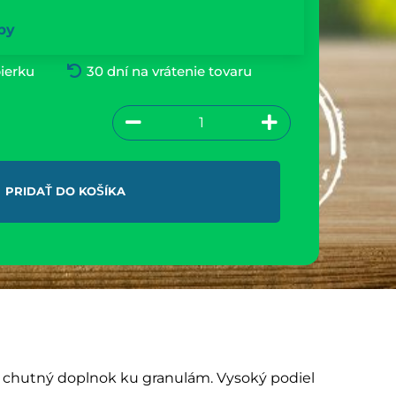
by
ierku
30 dní na vrátenie tovaru
PRIDAŤ DO KOŠÍKA
chutný doplnok ku granulám. Vysoký podiel