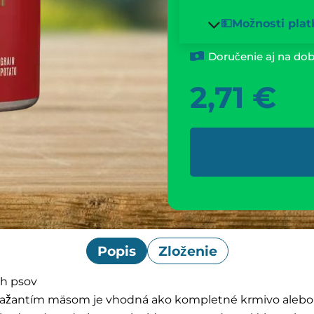
💵Možnosti plat
Doručenie aj na dob
2,71
€
Popis
Zloženie
ch psov
bažantím mäsom je vhodná ako kompletné krmivo alebo 