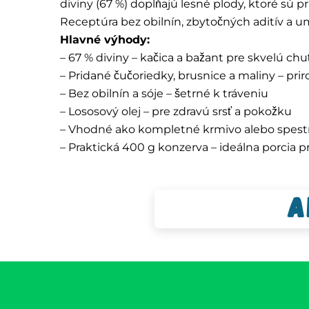
diviny (67 %) dopĺňajú lesné plody, ktoré sú
Receptúra bez obilnín, zbytočných aditív a um
Hlavné výhody:
– 67 % diviny – kačica a bažant pre skvelú chu
– Pridané čučoriedky, brusnice a maliny – pri
– Bez obilnín a sóje – šetrné k tráveniu
– Lososový olej – pre zdravú srsť a pokožku
– Vhodné ako kompletné krmivo alebo spestr
– Praktická 400 g konzerva – ideálna porcia 
A