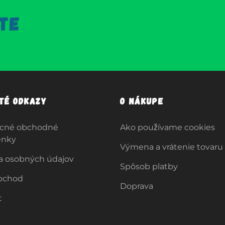
TE
ité odkazy
O nákupe
cné obchodné
Ako používame cookies
enky
Výmena a vrátenie tovaru
a osobných údajov
Spôsob platby
bchod
Doprava
t