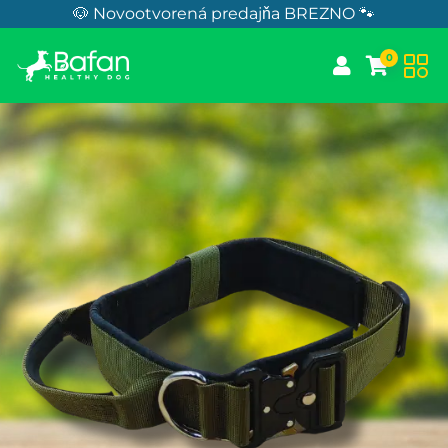
Skip to Content
🐶 Novootvorená predajňa BREZNO 🐾
0