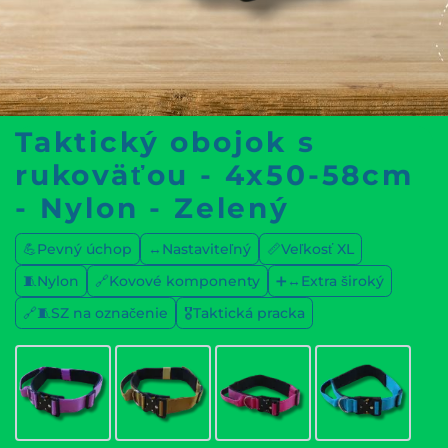
Taktický obojok s
rukoväťou - 4x50-58cm
- Nylon - Zelený
💪Pevný úchop
↔️Nastaviteľný
📏Veľkosť XL
🧵Nylon
🔗Kovové komponenty
➕↔️Extra široký
🔗🧵SZ na označenie
🎖️Taktická pracka