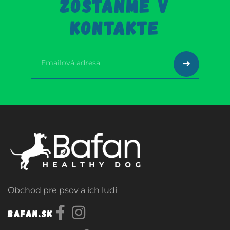
ZOSTAŇME V
KONTAKTE
Obchod pre psov a ich ludí
Bafan.sk