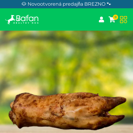
Skip to Content
🐶 Novootvorená predajňa BREZNO 🐾
0