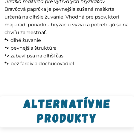
Tvrdšia maškrta pre vytrvalých hryzkáčov
Bravčová paprčka je pevnejšia sušená maškrta
určená na dlhšie žuvanie. Vhodná pre psov, ktorí
majú radi poriadnu hryzaciu výzvu a potrebujú sa na
chvíľu zamestnať.
🐾 dlhé žuvanie
🐾 pevnejšia štruktúra
🐾 zabaví psa na dlhší čas
🐾 bez farbív a dochucovadiel
Alternatívne
produkty