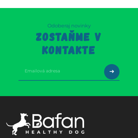
Odoberaj novinky
ZOSTAŇME V
KONTAKTE