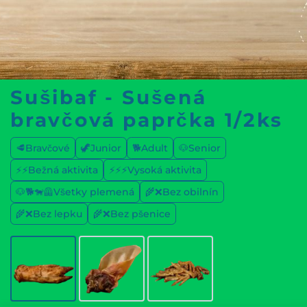
Sušibaf - Sušená
bravčová paprčka 1/2ks
🥩Bravčové
🦖Junior
🐕Adult
🐶Senior
⚡⚡Bežná aktivita
⚡⚡⚡Vysoká aktivita
🐶🐕🐕‍🦺Všetky plemená
🌾❌Bez obilnín
🌾❌Bez lepku
🌾❌Bez pšenice