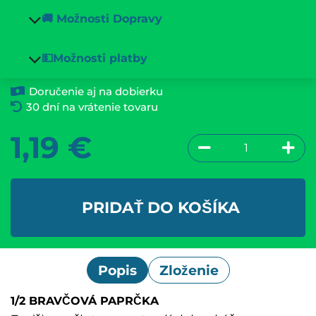
🚚 Možnosti Dopravy
💵Možnosti platby
Doručenie aj na dobierku
30 dní na vrátenie tovaru
1,19
€
PRIDAŤ DO KOŠÍKA
Popis
Zloženie
1/2 BRAVČOVÁ PAPRČKA