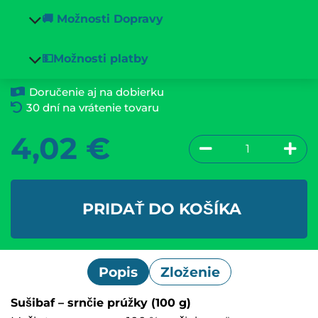
🚚 Možnosti Dopravy
💵Možnosti platby
Doručenie aj na dobierku
30 dní na vrátenie tovaru
4,02
€
PRIDAŤ DO KOŠÍKA
Popis
Zloženie
Sušibaf – srnčie prúžky (100 g)