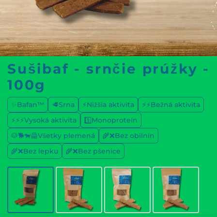
Sušibaf - srnčie prúžky -
100g
✨Bafan™
🥩Srna
⚡Nižšia aktivita
⚡⚡Bežná aktivita
⚡⚡⚡Vysoká aktivita
1️⃣Monoproteín
🐶🐕🐕‍🦺Všetky plemená
🌾❌Bez obilnín
🌾❌Bez lepku
🌾❌Bez pšenice