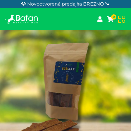
Skip to Content
🐶 Novootvorená predajňa BREZNO 🐾
0