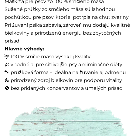
Maškrta pre psov zo 100 % srnčieho mäsa
Sušené prúžky zo srnčieho mäsa sú lahodnou
pochúťkou pre psov, ktorí si potrpia na chuť zveriny.
Pri žuvaní psíka zabavia, zároveň mu dodajú kvalitné
bielkoviny a prirodzenú energiu bez zbytočných
prísad.
Hlavné výhody:
🦌 100 % srnčie mäso vysokej kvality
🌿 vhodné aj pre citlivejšie psy a eliminačné diéty
🐾 prúžková forma – ideálna na žuvanie aj odmenu
💪 prirodzený zdroj bielkovín pre podporu vitality
🚫 bez pridaných konzervantov a umelých prísad