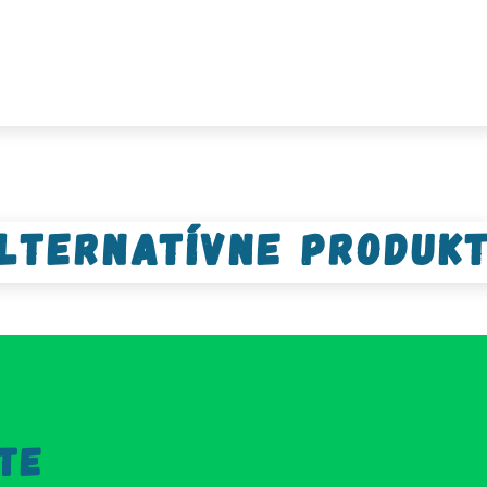
lternatívne produk
TE