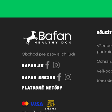
Dôlež
Všeobe
podmi
Obchod pre psov a ich ludí
Ochran
Bafan.sk
Veľkoo
Bafan Brezno
Kontak
Platobné metódy