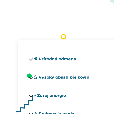
🥩 Prírodná odmena
💪 Vysoký obsah bielkovín
⚡ Zdroj energie
🦷 Podpora žuvania