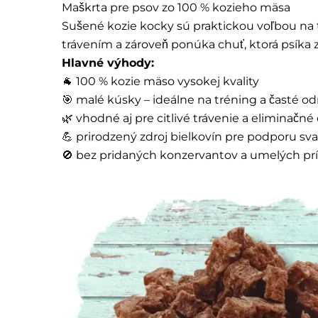
Maškrta pre psov zo 100 % kozieho mäsa
Sušené kozie kocky sú praktickou voľbou na t
trávením a zároveň ponúka chuť, ktorá psíka
Hlavné výhody:
🐐 100 % kozie mäso vysokej kvality
🎯 malé kúsky – ideálne na tréning a časté 
🌿 vhodné aj pre citlivé trávenie a eliminačné 
💪 prirodzený zdroj bielkovín pre podporu sva
🚫 bez pridaných konzervantov a umelých pr