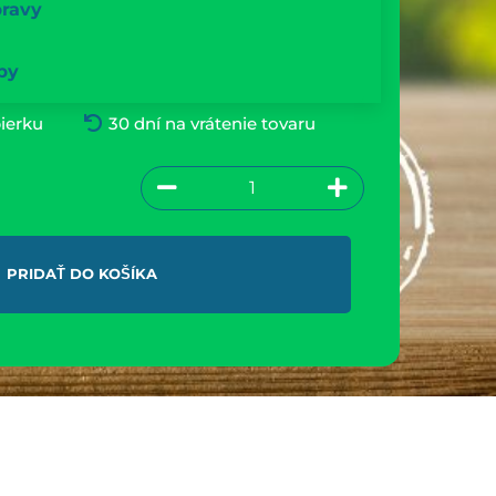
pravy
by
ierku
30 dní na vrátenie tovaru
PRIDAŤ DO KOŠÍKA