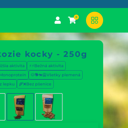
0
kozie kocky - 250g
žšia aktivita
⚡⚡Bežná aktivita
⃣Monoproteín
🐶🐕🐕‍🦺Všetky plemená
z lepku
🌾❌Bez pšenice