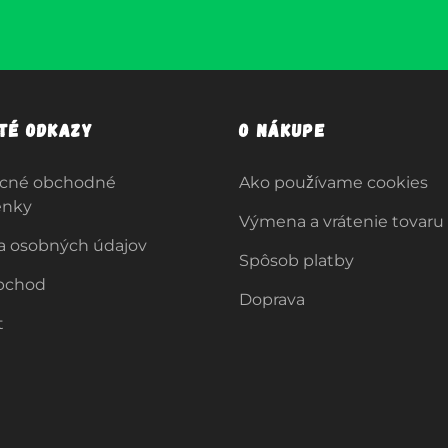
ité odkazy
O nákupe
cné obchodné
Ako používame cookies
enky
Výmena a vrátenie tovaru
a osobných údajov
Spôsob platby
bchod
Doprava
t