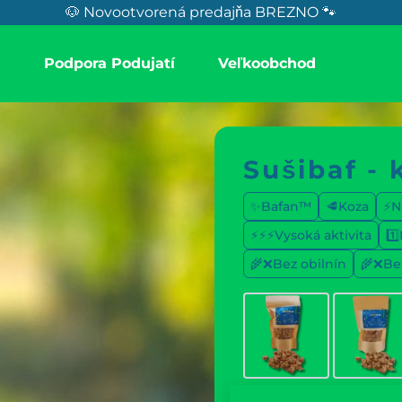
🐶 Novootvorená predajňa BREZNO 🐾
a
Podpora Podujatí
Veľkoobchod
Sušibaf - 
✨Bafan™
🥩Koza
⚡Ni
⚡⚡⚡Vysoká aktivita
1️
🌾❌Bez obilnín
🌾❌Be