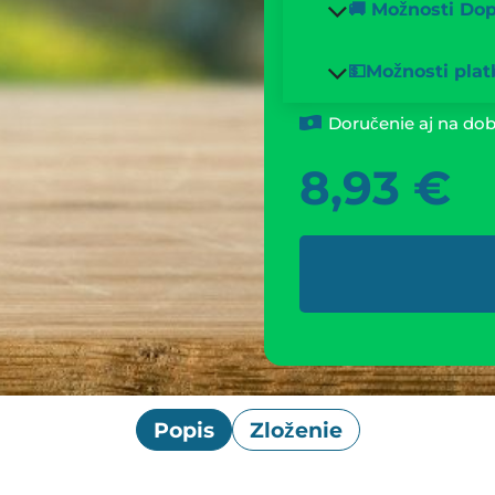
🚚 Možnosti Do
💵Možnosti plat
Doručenie aj na dob
8,93
€
Popis
Zloženie