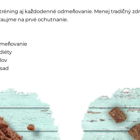
réning aj každodenné odmeňovanie. Menej tradičný zdroj 
 zaujme na prvé ochutnanie.
odmeňovanie
diéty
lov
ísad