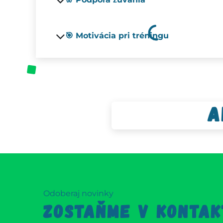
🎯 Motivácia pri tréningu
A
Odoberaj novinky
ZOSTAŇME V KONTAK