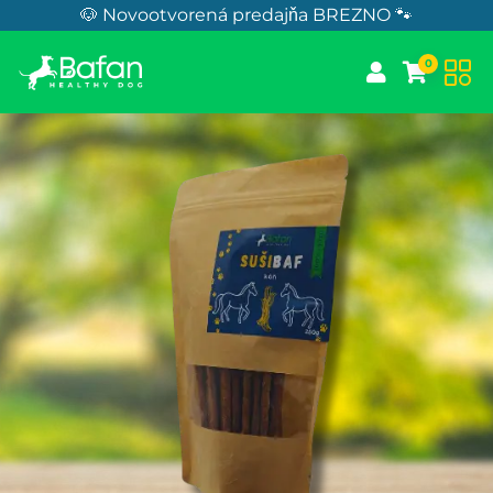
Skip to Content
🐶 Novootvorená predajňa BREZNO 🐾
0