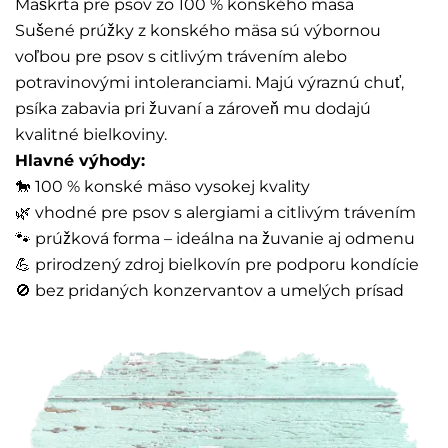
Maškrta pre psov zo 100 % konského mäsa
Sušené prúžky z konského mäsa sú výbornou
voľbou pre psov s citlivým trávením alebo
potravinovými intoleranciami. Majú výraznú chuť,
psíka zabavia pri žuvaní a zároveň mu dodajú
kvalitné bielkoviny.
Hlavné výhody:
🐎 100 % konské mäso vysokej kvality
🌿 vhodné pre psov s alergiami a citlivým trávením
🐾 prúžková forma – ideálna na žuvanie aj odmenu
💪 prirodzený zdroj bielkovín pre podporu kondície
🚫 bez pridaných konzervantov a umelých prísad