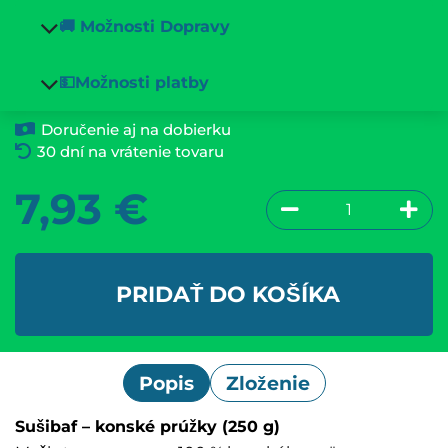
🚚 Možnosti Dopravy
💵Možnosti platby
Doručenie aj na dobierku
30 dní na vrátenie tovaru
7,93
€
PRIDAŤ DO KOŠÍKA
Popis
Zloženie
Sušibaf – konské prúžky (250 g)