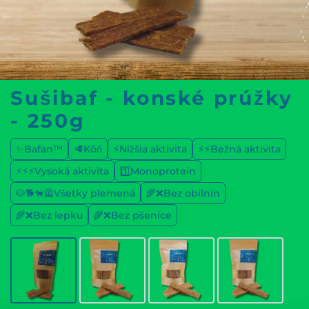
Sušibaf - konské prúžky
- 250g
✨Bafan™
🥩Kôň
⚡Nižšia aktivita
⚡⚡Bežná aktivita
⚡⚡⚡Vysoká aktivita
1️⃣Monoproteín
🐶🐕🐕‍🦺Všetky plemená
🌾❌Bez obilnín
🌾❌Bez lepku
🌾❌Bez pšenice