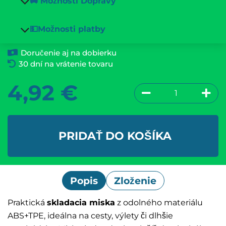
🚚 Možnosti Dopravy
💵Možnosti platby
Doručenie aj na dobierku
30 dní na vrátenie tovaru
4,92
€
PRIDAŤ DO KOŠÍKA
Popis
Zloženie
Praktická
skladacia miska
z odolného materiálu
ABS+TPE, ideálna na cesty, výlety či dlhšie