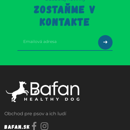
ZOSTAŇME V
KONTAKTE
Obchod pre psov a ich ludí
Bafan.sk