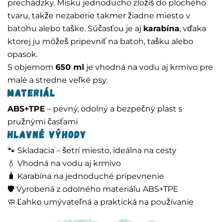
prechádzky. Misku jednoducho zložíš do plochého
tvaru, takže nezaberie takmer žiadne miesto v
batohu alebo taške. Súčasťou je aj
karabína
, vďaka
ktorej ju môžeš pripevniť na batoh, tašku alebo
opasok.
S objemom
650 ml
je vhodná na vodu aj krmivo pre
malé a stredne veľké psy.
Materiál
ABS+TPE
– pevný, odolný a bezpečný plast s
pružnými časťami
Hlavné výhody
🐾 Skladacia – šetrí miesto, ideálna na cesty
💧 Vhodná na vodu aj krmivo
🧳 Karabína na jednoduché pripevnenie
🛡️ Vyrobená z odolného materiálu ABS+TPE
🧼 Ľahko umývateľná a praktická na používanie