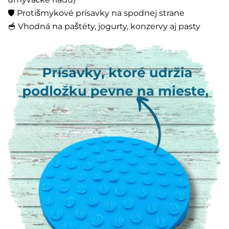
🛡️ Protišmykové prísavky na spodnej strane
🥣 Vhodná na paštéty, jogurty, konzervy aj pasty