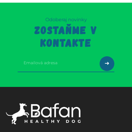
Odoberaj novinky
ZOSTAŇME V
KONTAKTE