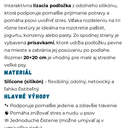
Interaktívna
lízacia podložka
z odolného silikónu,
ktorá podporuje pomalšie prijímanie potravy a
pomáha psovi uvoľniť stres. Vďaka rozdeleniu na tri
rôzne textúry je ideálna na rozotretie paštét,
jogurtu, konzervy alebo pasty. Zo spodnej strany je
vybavená
prísavkami
, ktoré udržia podložku pevne
na mieste a zabránia jej posúvaniu po podlahe.
Rozmer
20×20 cm
je vhodný pre malé aj stredne
veľké psy.
Materiál
Silicone (silikón)
– flexibilný, odolný, netoxický a
ľahko čistiteľný
Hlavné výhody
🐾 Podporuje pomalšie jedenie a zdravšie trávenie
🧠 Pomáha znižovať stres a nudu u psov
🧼 Jednoduché čistenie (možné umývať aj v
umývačke riadu)