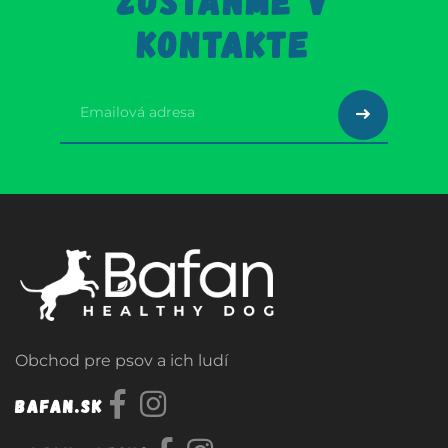
ZOSTAŇME V
KONTAKTE
Obchod pre psov a ich ludí
Bafan.sk