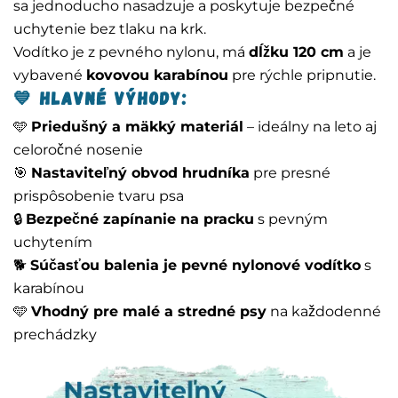
sa jednoducho nasadzuje a poskytuje bezpečné
uchytenie bez tlaku na krk.
Vodítko je z pevného nylonu, má
dĺžku 120 cm
a je
vybavené
kovovou karabínou
pre rýchle pripnutie.
💙
Hlavné výhody:
🩵
Priedušný a mäkký materiál
– ideálny na leto aj
celoročné nosenie
🎯
Nastaviteľný obvod hrudníka
pre presné
prispôsobenie tvaru psa
🔒
Bezpečné zapínanie na pracku
s pevným
uchytením
🐕
Súčasťou balenia je pevné nylonové vodítko
s
karabínou
🩵
Vhodný pre malé a stredné psy
na každodenné
prechádzky