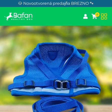
Skip to Content
🐶 Novootvorená predajňa BREZNO 🐾
0