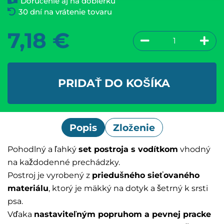
Doručenie aj na dobierku
30 dní na vrátenie tovaru
7,18
€
PRIDAŤ DO KOŠÍKA
Popis
Zloženie
Pohodlný a ľahký
set postroja s vodítkom
vhodný
na každodenné prechádzky.
Postroj je vyrobený z
priedušného sieťovaného
materiálu
, ktorý je mäkký na dotyk a šetrný k srsti
psa.
Vďaka
nastaviteľným popruhom a pevnej pracke