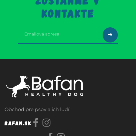
ZOSTAŇME V
KONTAKTE
Obchod pre psov a ich ludí
Bafan.sk