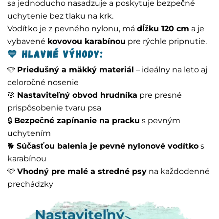
sa jednoducho nasadzuje a poskytuje bezpečné
uchytenie bez tlaku na krk.
Vodítko je z pevného nylonu, má
dĺžku 120 cm
a je
vybavené
kovovou karabínou
pre rýchle pripnutie.
💙
Hlavné výhody:
🩵
Priedušný a mäkký materiál
– ideálny na leto aj
celoročné nosenie
🎯
Nastaviteľný obvod hrudníka
pre presné
prispôsobenie tvaru psa
🔒
Bezpečné zapínanie na pracku
s pevným
uchytením
🐕
Súčasťou balenia je pevné nylonové vodítko
s
karabínou
🩵
Vhodný pre malé a stredné psy
na každodenné
prechádzky