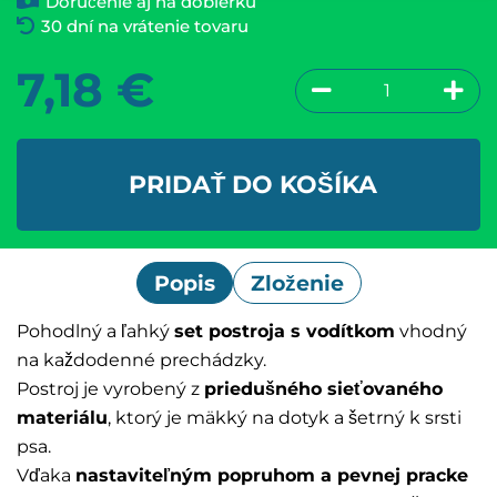
Doručenie aj na dobierku
30 dní na vrátenie tovaru
7,18
€
PRIDAŤ DO KOŠÍKA
Popis
Zloženie
Pohodlný a ľahký
set postroja s vodítkom
vhodný
na každodenné prechádzky.
Postroj je vyrobený z
priedušného sieťovaného
materiálu
, ktorý je mäkký na dotyk a šetrný k srsti
psa.
Vďaka
nastaviteľným popruhom a pevnej pracke