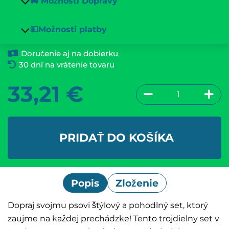
🚚 Možnosti Dopravy
💵Možnosti platby
Doručenie aj na dobierku
30 dní na vrátenie tovaru
33,21
€
PRIDAŤ DO KOŠÍKA
Popis
Zloženie
Dopraj svojmu psovi štýlový a pohodlný set, ktorý
zaujme na každej prechádzke! Tento trojdielny set v