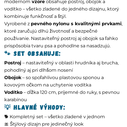
modernom
vzore
obsahuje postroj, obojok a
vodítko – všetko zladené do jedného dizajnu, ktorý
kombinuje funkčnosť a štýl.
Vyrobené z
pevného nylonu s kvalitnými prvkami
,
ktoré zaručujú dlhú životnosť a bezpečné
používanie. Nastaviteľný postroj aj obojok sa ľahko
prispôsobia tvaru psa a pohodlne sa nasadzujú.
🐾
Set obsahuje:
Postroj
– nastaviteľný v oblasti hrudníka aj brucha,
pohodlný aj pri dlhšom nosení
Obojok
– so spoľahlivou plastovou sponou a
kovovým očkom na uchytenie vodítka
Vodítko
– dĺžka 120 cm, príjemné do ruky, s pevnou
karabínou
💡
Hlavné výhody:
🐕 Kompletný set – všetko zladené v jednom
🎀 Štýlový dizajn pre jedinečný look