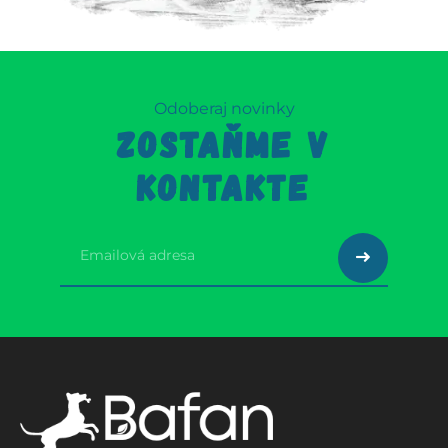
Odoberaj novinky
ZOSTAŇME V
KONTAKTE