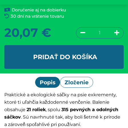
Doručenie aj na dobierku
30 dní na vrátenie tovaru
20,07
€
PRIDAŤ DO KOŠÍKA
Popis
Zloženie
Praktické a ekologické sáčky na psie exkrementy,
ktoré ti uľahčia každodenné venčenie. Balenie
obsahuje
21 roliek
, spolu
315 pevných a odolných
sáčkov
. Sú navrhnuté tak, aby boli šetrné k prírode
a zároveň spoľahlivé pri používaní.