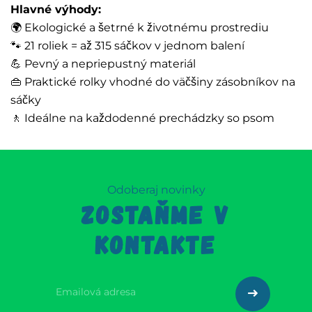
Hlavné výhody:
🌍 Ekologické a šetrné k životnému prostrediu
🐾 21 roliek = až 315 sáčkov v jednom balení
💪 Pevný a nepriepustný materiál
👜 Praktické rolky vhodné do väčšiny zásobníkov na
sáčky
🚶 Ideálne na každodenné prechádzky so psom
Odoberaj novinky
ZOSTAŇME V
KONTAKTE