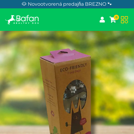
Skip to Content
🐶 Novootvorená predajňa BREZNO 🐾
0