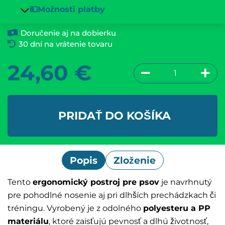
💵Možnosti platby
Doručenie aj na dobierku
30 dní na vrátenie tovaru
24,60
€
PRIDAŤ DO KOŠÍKA
Popis
Zloženie
Tento
ergonomický postroj pre psov
je navrhnutý
pre pohodlné nosenie aj pri dlhších prechádzkach či
tréningu. Vyrobený je z odolného
polyesteru a PP
materiálu
, ktoré zaisťujú pevnosť a dlhú životnosť,