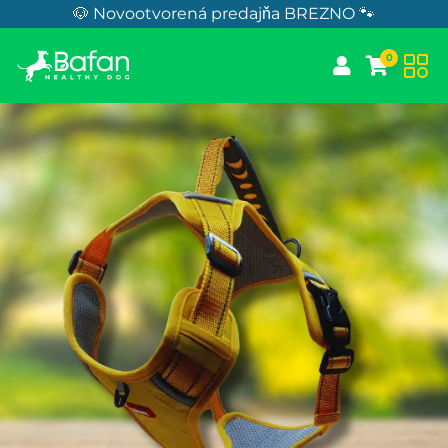
Skip to Content
🐶 Novootvorená predajňa BREZNO 🐾
0