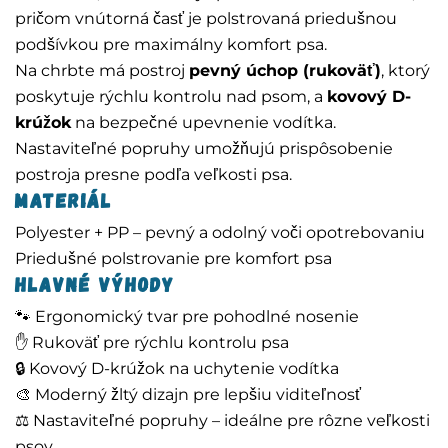
pričom vnútorná časť je polstrovaná priedušnou
podšívkou pre maximálny komfort psa.
Na chrbte má postroj
pevný úchop (rukoväť)
, ktorý
poskytuje rýchlu kontrolu nad psom, a
kovový D-
krúžok
na bezpečné upevnenie vodítka.
Nastaviteľné popruhy umožňujú prispôsobenie
postroja presne podľa veľkosti psa.
Materiál
Polyester + PP – pevný a odolný voči opotrebovaniu
Priedušné polstrovanie pre komfort psa
Hlavné výhody
🐾 Ergonomický tvar pre pohodlné nosenie
✋ Rukoväť pre rýchlu kontrolu psa
🔒 Kovový D-krúžok na uchytenie vodítka
🎨 Moderný žltý dizajn pre lepšiu viditeľnosť
⚖️ Nastaviteľné popruhy – ideálne pre rôzne veľkosti
psov