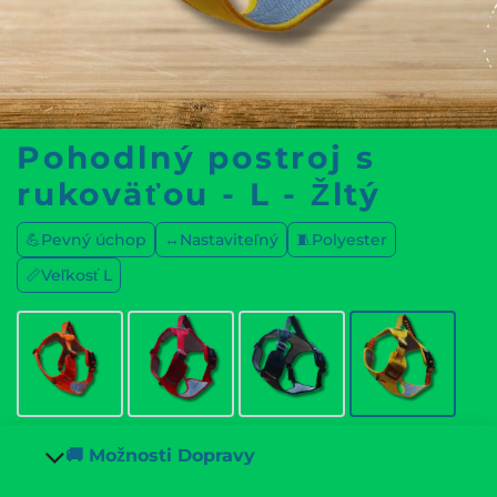
Pohodlný postroj s
rukoväťou - L - Žltý
💪Pevný úchop
↔️Nastaviteľný
🧵Polyester
📏Veľkosť L
🚚 Možnosti Dopravy