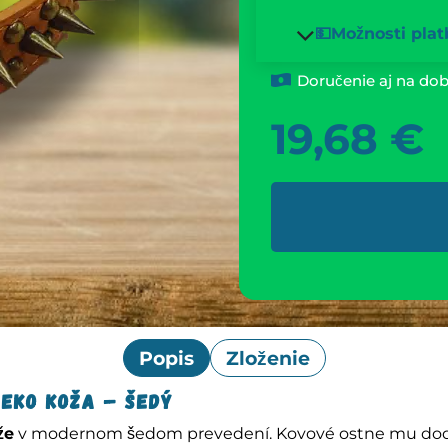
💵Možnosti plat
Doručenie aj na dob
19,68
€
Popis
Zloženie
 Eko koža – Šedý
že
v modernom šedom prevedení. Kovové ostne mu dodáva