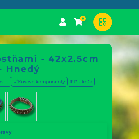
0
ostňami - 42x2.5cm
 - Hnedý
sť L
🔗Kovové komponenty
🧵PU koža
pravy