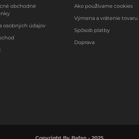
cné obchodné
Ako používame cookies
enky
Výmena a vrátenie tovaru
a osobných údajov
Spôsob platby
bchod
Doprava
t
Copyright By Bafan - 2025