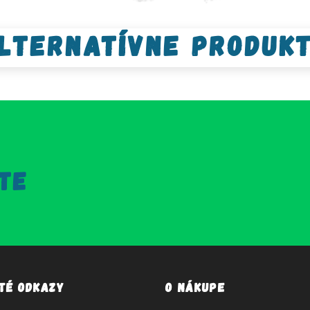
lternatívne produk
TE
ité odkazy
O nákupe