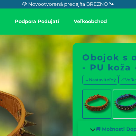
🐶 Novootvorená predajňa BREZNO 🐾
a
Podpora Podujatí
Veľkoobchod
Obojok s 
- PU koža
↔️Nastaviteľný
📏Veľko
🚚 Možnosti Do