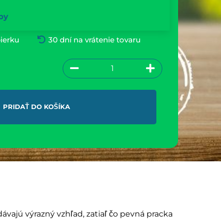
by
ierku
30 dní na vrátenie tovaru
PRIDAŤ DO KOŠÍKA
jú výrazný vzhľad, zatiaľ čo pevná pracka