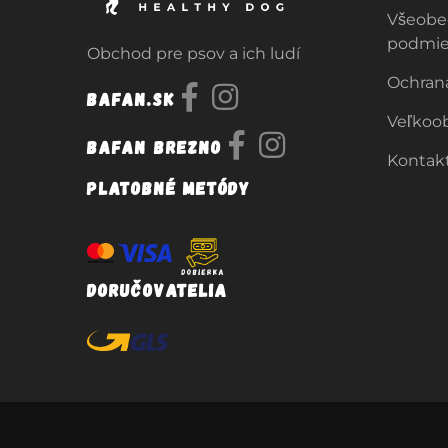
Všeobe
podmi
Obchod pre psov a ich ludí
Ochran
Bafan.sk
Veľkoo
Bafan Brezno
Kontak
Platobné metódy
Doručovatelia