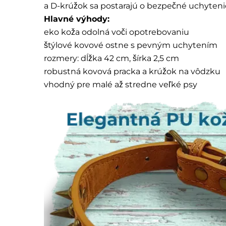
a D-krúžok sa postarajú o bezpečné uchyteni
Hlavné výhody:
eko koža odolná voči opotrebovaniu
štýlové kovové ostne s pevným uchytením
rozmery: dĺžka 42 cm, šírka 2,5 cm
robustná kovová pracka a krúžok na vôdzku
vhodný pre malé až stredne veľké psy