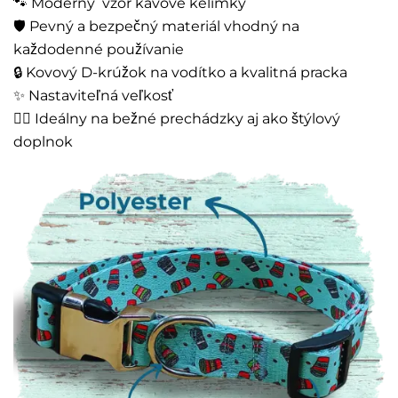
🐾 Moderný vzor kávové kelímky
🛡️ Pevný a bezpečný materiál vhodný na
každodenné používanie
🔒 Kovový D-krúžok na vodítko a kvalitná pracka
✨ Nastaviteľná veľkosť
🚶‍♂️ Ideálny na bežné prechádzky aj ako štýlový
doplnok