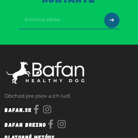
Obchod pre psov a ich ludí
Bafan.sk
Bafan Brezno
Platobné metódy