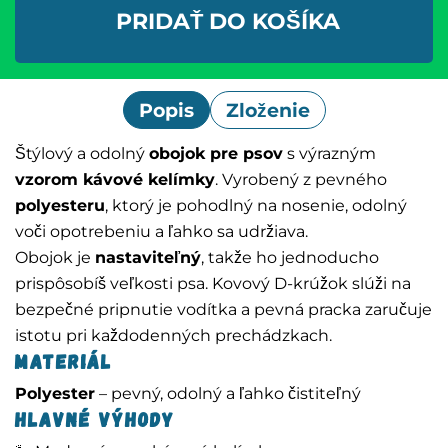
PRIDAŤ DO KOŠÍKA
Popis
Zloženie
Štýlový a odolný
obojok pre psov
s výrazným
vzorom kávové kelímky
. Vyrobený z pevného
polyesteru
, ktorý je pohodlný na nosenie, odolný
voči opotrebeniu a ľahko sa udržiava.
Obojok je
nastaviteľný
, takže ho jednoducho
prispôsobíš veľkosti psa. Kovový D-krúžok slúži na
bezpečné pripnutie vodítka a pevná pracka zaručuje
istotu pri každodenných prechádzkach.
Materiál
Polyester
– pevný, odolný a ľahko čistiteľný
Hlavné výhody