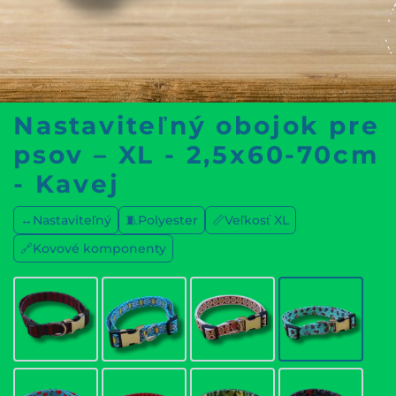
Nastaviteľný obojok pre
psov – XL - 2,5x60-70cm
- Kavej
↔️Nastaviteľný
🧵Polyester
📏Veľkosť XL
🔗Kovové komponenty