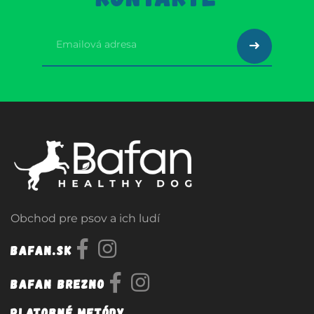
Obchod pre psov a ich ludí
Bafan.sk
Bafan Brezno
Platobné metódy