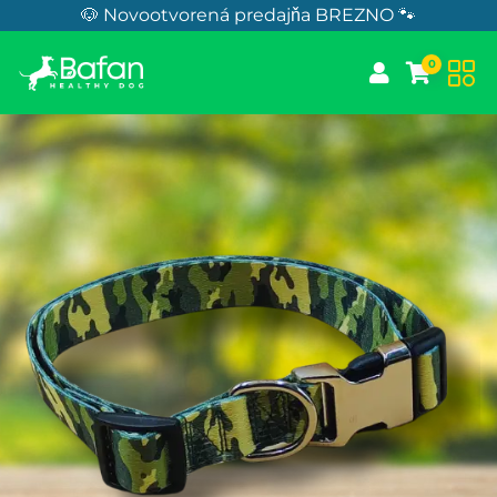
Skip to Content
🐶 Novootvorená predajňa BREZNO 🐾
0