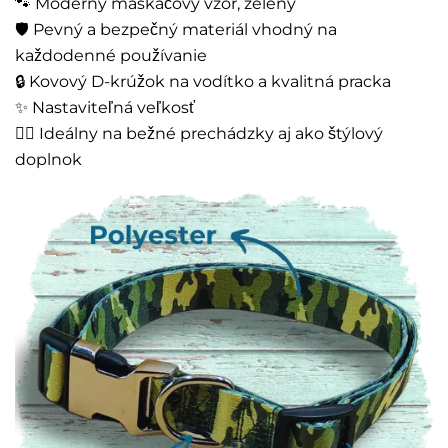
🐾 Moderný maskáčový vzor, zelený
🛡️ Pevný a bezpečný materiál vhodný na
každodenné používanie
🔒 Kovový D-krúžok na vodítko a kvalitná pracka
✨ Nastaviteľná veľkosť
🚶‍♂️ Ideálny na bežné prechádzky aj ako štýlový
doplnok