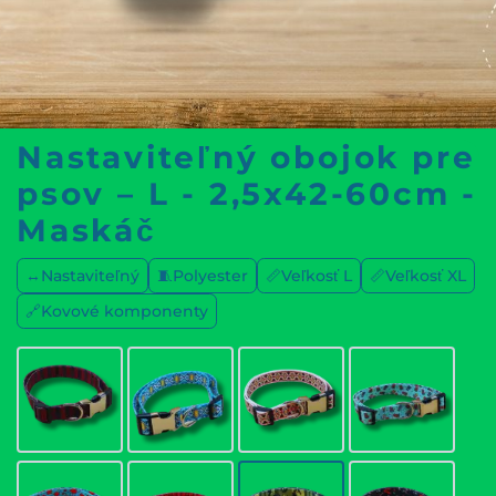
Nastaviteľný obojok pre
psov – L - 2,5x42-60cm -
Maskáč
↔️Nastaviteľný
🧵Polyester
📏Veľkosť L
📏Veľkosť XL
🔗Kovové komponenty