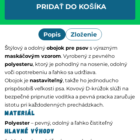
PRIDAŤ DO KOŠÍKA
Popis
Zloženie
Štýlový a odolný
obojok pre psov
s výrazným
maskáčovým vzorom
. Vyrobený z pevného
polyesteru
, ktorý je pohodlný na nosenie, odolný
voči opotrebeniu a ľahko sa udržiava.
Obojok je
nastaviteľný
, takže ho jednoducho
prispôsobíš veľkosti psa. Kovový D-krúžok slúži na
bezpečné pripnutie vodítka a pevná pracka zaručuje
istotu pri každodenných prechádzkach.
Materiál
Polyester
– pevný, odolný a ľahko čistiteľný
Hlavné výhody