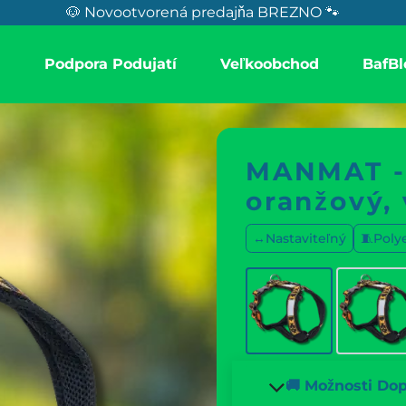
🐶 Novootvorená predajňa BREZNO 🐾
a
Podpora Podujatí
Veľkoobchod
BafBl
MANMAT - 
oranžový, 
↔️Nastaviteľný
🧵Poly
🚚 Možnosti Do