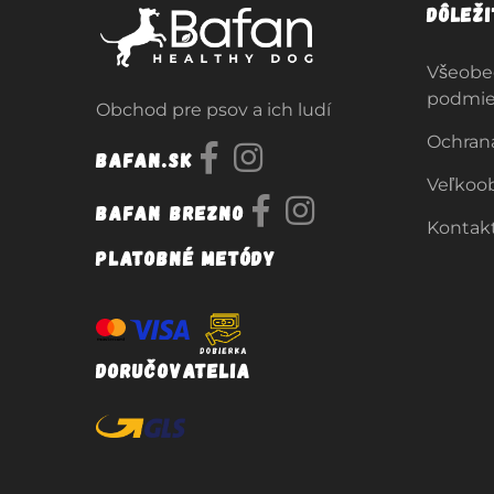
Dôlež
Všeobe
podmi
Obchod pre psov a ich ludí
Ochran
Bafan.sk
Veľkoo
Bafan Brezno
Kontak
Platobné metódy
Doručovatelia