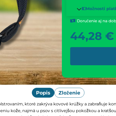
💵Možnosti plat
Doručenie aj na dob
44,28
€
Popis
Zloženie
olstrovaním, ktoré zakrýva kovové krúžky a zabraňuje ko
u kože, najmä u psov s citlivejšou pokožkou a kratšou