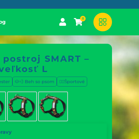
0
og
postroj SMART –
veľkosť L
ester
🐶💨 Beh so psom
🐕‍🦺Športové
pravy