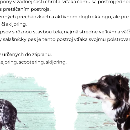
spony v zadnej časti chrbta, vďaka čomu sa postroj jedn
pretáčaním postroja.
denných prechádzkach a aktívnom dogtrekkingu, ale pre 
či skijoring.
ne psov s rôznou stavbou tela, najmä stredne veľkým a 
iarsky salašnícky pes je tento postroj vďaka svojmu polstr
v určených do záprahu.
joring, scootering, skijoring.