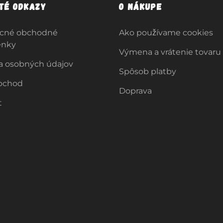
ité odkazy
O nákupe
cné obchodné
Ako používame cookies
enky
Výmena a vrátenie tovaru
a osobných údajov
Spôsob platby
bchod
Doprava
t