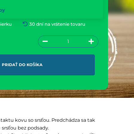
by
ierku
30 dní na vrátenie tovaru
PRIDAŤ DO KOŠÍKA
ntaktu kovu so srsťou. Predchádza sa tak
 srsťou bez podsady.