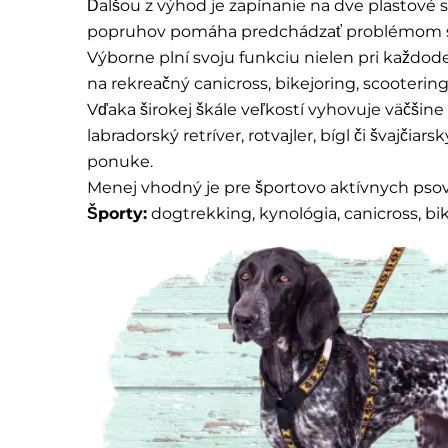
Ďalšou z výhod je zapínanie na dve plastové 
popruhov pomáha predchádzať problémom s 
Výborne plní svoju funkciu nielen pri každo
na rekreačný canicross, bikejoring, scootering 
Vďaka širokej škále veľkostí vyhovuje väčši
labradorský retríver, rotvajler, bígl či švajč
ponuke.
Menej vhodný je pre športovo aktívnych pso
Športy:
dogtrekking, kynológia, canicross, bike