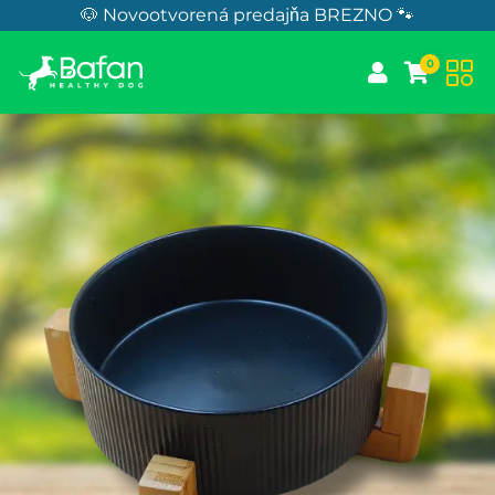
Skip to Content
🐶 Novootvorená predajňa BREZNO 🐾
0