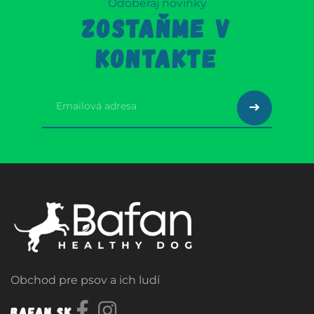
Odoberaj novinky
ZOSTAŇME V
KONTAKTE
Obchod pre psov a ich ludí
Bafan.sk