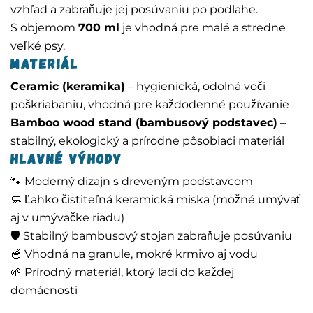
vzhľad a zabraňuje jej posúvaniu po podlahe.
S objemom
700 ml
je vhodná pre malé a stredne
veľké psy.
Materiál
Ceramic (keramika)
– hygienická, odolná voči
poškriabaniu, vhodná pre každodenné používanie
Bamboo wood stand (bambusový podstavec)
–
stabilný, ekologický a prírodne pôsobiaci materiál
Hlavné výhody
🐾 Moderný dizajn s dreveným podstavcom
🧼 Ľahko čistiteľná keramická miska (možné umývať
aj v umývačke riadu)
🛡️ Stabilný bambusový stojan zabraňuje posúvaniu
🥣 Vhodná na granule, mokré krmivo aj vodu
🌱 Prírodný materiál, ktorý ladí do každej
domácnosti