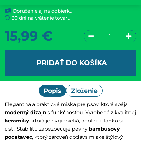
Doručenie aj na dobierku
30 dní na vrátenie tovaru
15,99
€
PRIDAŤ DO KOŠÍKA
Popis
Zloženie
Elegantná a praktická miska pre psov, ktorá spája
moderný dizajn
s funkčnosťou. Vyrobená z kvalitnej
keramiky
, ktorá je hygienická, odolná a ľahko sa
čistí. Stabilitu zabezpečuje pevný
bambusový
podstavec
, ktorý zároveň dodáva miske štýlový