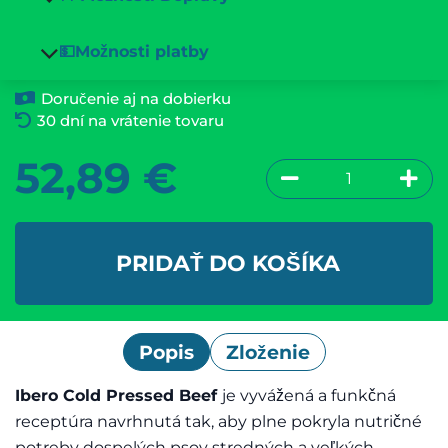
💵Možnosti platby
Doručenie aj na dobierku
30 dní na vrátenie tovaru
52,89
€
PRIDAŤ DO KOŠÍKA
Popis
Zloženie
Ibero Cold Pressed Beef
je vyvážená a funkčná
receptúra navrhnutá tak, aby plne pokryla nutričné
potreby dospelých psov stredných a veľkých