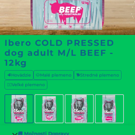
Ibero COLD PRESSED
dog adult M/L BEEF -
12kg
🥩Hovädzie
🐶Malé plemeno
🐕Stredné plemeno
🐕‍🦺Veľké plemeno
🚚 Možnosti Dopravy