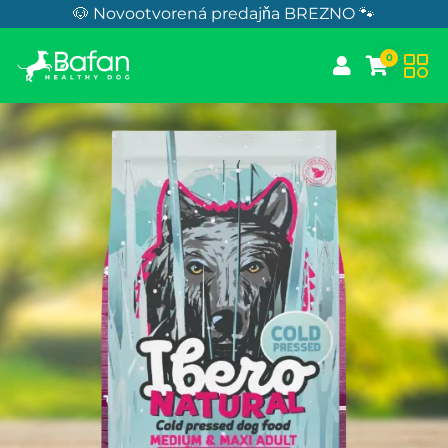
Skip to Content
🐶 Novootvorená predajňa BREZNO 🐾
0