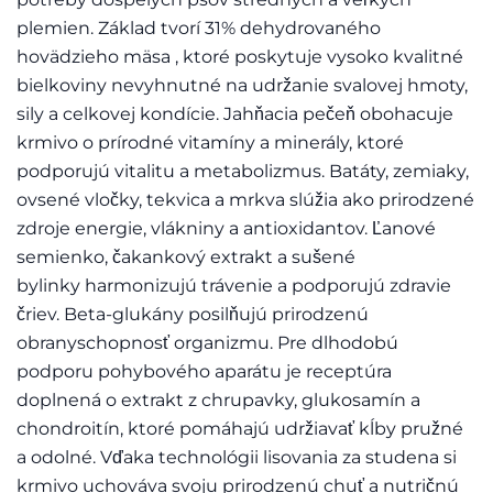
plemien. Základ tvorí 31% dehydrovaného
hovädzieho mäsa , ktoré poskytuje vysoko kvalitné
bielkoviny nevyhnutné na udržanie svalovej hmoty,
sily a celkovej kondície. Jahňacia pečeň obohacuje
krmivo o prírodné vitamíny a minerály, ktoré
podporujú vitalitu a metabolizmus. Batáty, zemiaky,
ovsené vločky, tekvica a mrkva slúžia ako prirodzené
zdroje energie, vlákniny a antioxidantov. Ľanové
semienko, čakankový extrakt a sušené
bylinky harmonizujú trávenie a podporujú zdravie
čriev. Beta-glukány posilňujú prirodzenú
obranyschopnosť organizmu. Pre dlhodobú
podporu pohybového aparátu je receptúra
doplnená o extrakt z chrupavky, glukosamín a
chondroitín, ktoré pomáhajú udržiavať kĺby pružné
a odolné. Vďaka technológii lisovania za studena si
krmivo uchováva svoju prirodzenú chuť a nutričnú