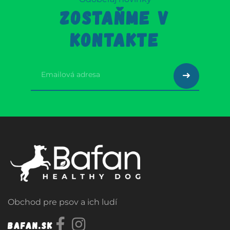
ZOSTAŇME V
KONTAKTE
Obchod pre psov a ich ludí
Bafan.sk