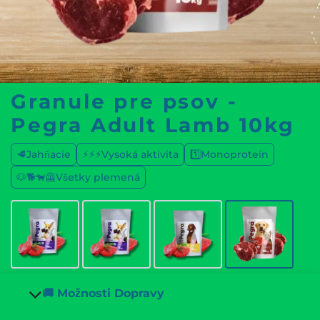
Granule pre psov -
Pegra Adult Lamb 10kg
🥩Jahňacie
⚡⚡⚡Vysoká aktivita
1️⃣Monoproteín
🐶🐕🐕‍🦺Všetky plemená
🚚 Možnosti Dopravy