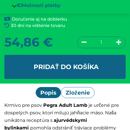
💵Možnosti platby
Doručenie aj na dobierku
30 dní na vrátenie tovaru
54,86
€
PRIDAŤ DO KOŠÍKA
Popis
Zloženie
Krmivo pre psov
Pegra Adult
Lamb
je určené pre
dospelých psov, ktorí milujú jahňacie mäso. Naša
unikátna receptúra s
ajurvédskymi
bylinkami
pomohla odstrániť
tráviace problémy