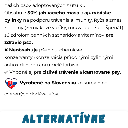
našich psov adoptovaných z útulku.
Obsahuje
50% jahňacieho mäsa
a
ajurvédske
bylinky
na podporu trávenia a imunity. Ryža a zmes
zeleniny (zemiakové vločky, mrkva, petržlen, špenát)
sú zdrojom cenných sacharidov a vitamínov
pre
zdravie psa.
❌ Neobsahuje
pšenicu, chemické
konzervanty
(konzervácia prírodnými bylinnými
antioxidantmi) ani umelé farbivá
✅ Vhodné aj pre
citlivé trávenie
a
kastrované psy
.
Vyrobené na Slovensku
zo surovín od
overených dodávateľov.
Alternatívne