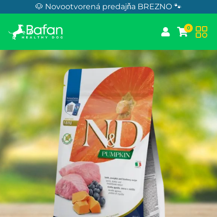
Skip to Content
🐶 Novootvorená predajňa BREZNO 🐾
0