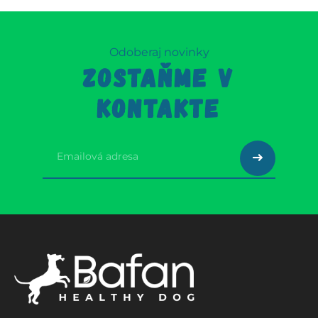
Odoberaj novinky
ZOSTAŇME V
KONTAKTE