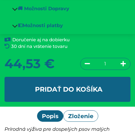
🚚 Možnosti Dopravy
💵Možnosti platby
Doručenie aj na dobierku
30 dní na vrátenie tovaru
44,53
€
PRIDAŤ DO KOŠÍKA
Popis
Zloženie
Prírodná výživa pre dospelých psov malých