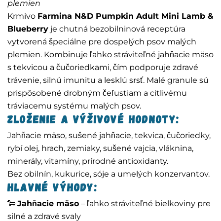
plemien
Krmivo
Farmina N&D Pumpkin Adult Mini Lamb &
Blueberry
je chutná bezobilninová receptúra
vytvorená špeciálne pre dospelých psov malých
plemien. Kombinuje ľahko stráviteľné jahňacie mäso
s tekvicou a čučoriedkami, čím podporuje zdravé
trávenie, silnú imunitu a lesklú srsť. Malé granule sú
prispôsobené drobným čeľustiam a citlivému
tráviacemu systému malých psov.
Zloženie a výživové hodnoty:
Jahňacie mäso, sušené jahňacie, tekvica, čučoriedky,
rybí olej, hrach, zemiaky, sušené vajcia, vláknina,
minerály, vitamíny, prírodné antioxidanty.
Bez obilnín, kukurice, sóje a umelých konzervantov.
Hlavné výhody:
🐑
Jahňacie mäso
– ľahko stráviteľné bielkoviny pre
silné a zdravé svaly