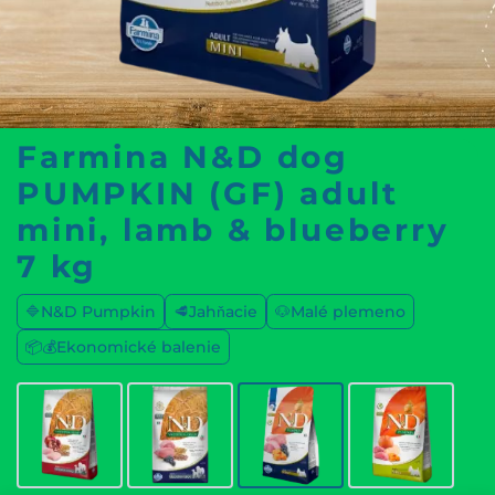
Farmina N&D dog
PUMPKIN (GF) adult
mini, lamb & blueberry
7 kg
🔷N&D Pumpkin
🥩Jahňacie
🐶Malé plemeno
📦💰Ekonomické balenie