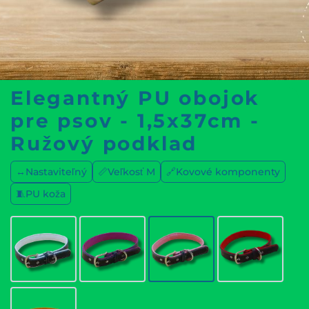
Elegantný PU obojok
pre psov - 1,5x37cm -
Ružový podklad
↔️Nastaviteľný
📏Veľkosť M
🔗Kovové komponenty
🧵PU koža