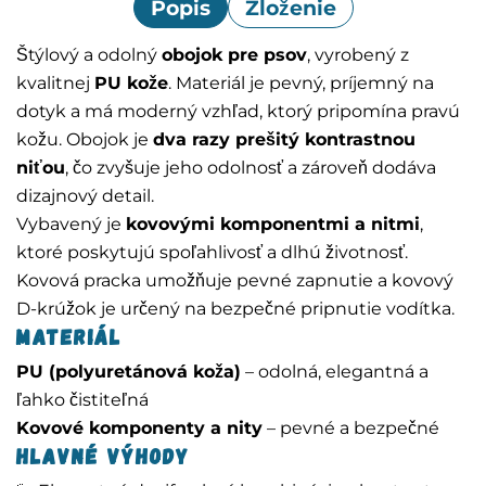
Popis
Zloženie
Štýlový a odolný
obojok pre psov
, vyrobený z
kvalitnej
PU kože
. Materiál je pevný, príjemný na
dotyk a má moderný vzhľad, ktorý pripomína pravú
kožu. Obojok je
dva razy prešitý kontrastnou
niťou
, čo zvyšuje jeho odolnosť a zároveň dodáva
dizajnový detail.
Vybavený je
kovovými komponentmi a nitmi
,
ktoré poskytujú spoľahlivosť a dlhú životnosť.
Kovová pracka umožňuje pevné zapnutie a kovový
D-krúžok je určený na bezpečné pripnutie vodítka.
Materiál
PU (polyuretánová koža)
– odolná, elegantná a
ľahko čistiteľná
Kovové komponenty a nity
– pevné a bezpečné
Hlavné výhody