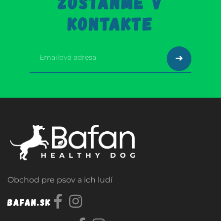
ZOSTAŇME V
KONTAKTE
Obchod pre psov a ich ludí
Bafan.sk