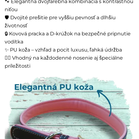
🐾 Elegantná dvojfarebná kombinácia s kontrastnou
niťou
🛡️ Dvojité prešitie pre vyššiu pevnosť a dlhšiu
životnosť
🔒 Kovová pracka a D-krúžok na bezpečné pripnutie
vodítka
✨ PU koža – vzhľad a pocit luxusu, ľahká údržba
🚶‍♂️ Vhodný na každodenné nosenie aj špeciálne
príležitosti