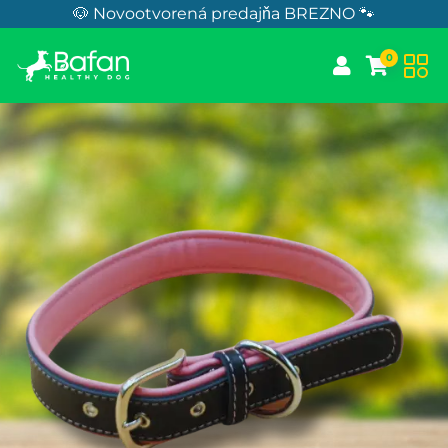
Skip to Content
🐶 Novootvorená predajňa BREZNO 🐾
0