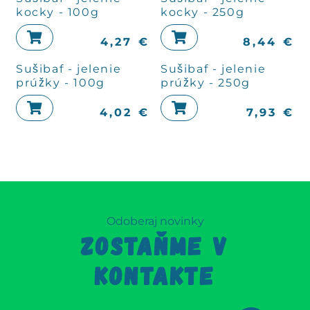
kocky - 100g
kocky - 250g
4,27
€
8,44
€
Sušibaf - jelenie
Sušibaf - jelenie
prúžky - 100g
prúžky - 250g
4,02
€
7,93
€
Odoberaj novinky
ZOSTAŇME V
KONTAKTE