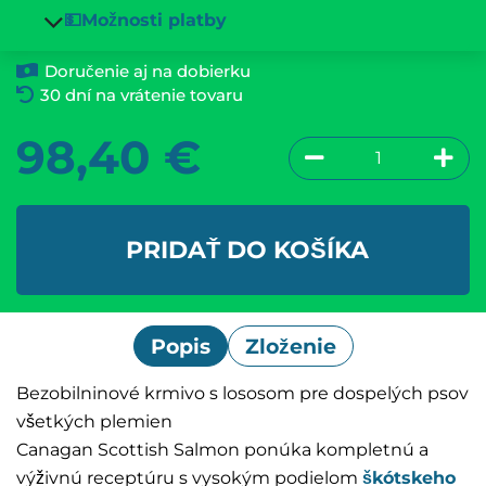
💵Možnosti platby
Doručenie aj na dobierku
30 dní na vrátenie tovaru
98,40
€
PRIDAŤ DO KOŠÍKA
Popis
Zloženie
Bezobilninové krmivo s lososom pre dospelých psov
všetkých plemien
Canagan Scottish Salmon ponúka kompletnú a
výživnú receptúru s vysokým podielom
škótskeho