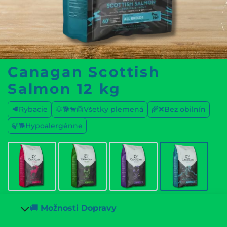
Canagan Scottish
Salmon 12 kg
🥩Rybacie
🐶🐕🐕‍🦺Všetky plemená
🌾❌Bez obilnín
🍃🐕Hypoalergénne
🚚 Možnosti Dopravy