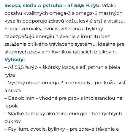
lososa, sleďa a pstruha – až 53,5 % rýb.
Vďaka
obsahu kvalitných omega-3 a omega-6 mastných
kyselín podporuje zdravú kožu, lesklú srsť a vitalitu.
Sladké zemiaky, ovocie, zelenina a bylinky
zabezpečujú energiu, trávenie a imunitu bez
zaťaženia citlivého tráviaceho systému. Ideálne pre
aktívnych psov a milovníkov rybacích bielkovín.
Výhody:
– Až 53,5 % rýb – škótsky losos, sleď, pstruh a biela
ryba
– Vysoký obsah omega-3 a omega-6 – pre kožu, srsť
a srdce
– Bez obilnín – vhodné pre psov s intoleranciou na
lepok
– Sladké zemiaky ako zdroj energie – bez rýchlych
cukrov
– Psyllium, ovocie, bylinky – pre zdravé trávenie a